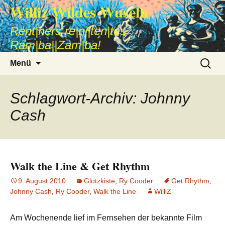
Williz Wildes Wuseln
Rent|ners re|ni|ten|tes
Ram|ba||Zam|ba!
Zum
Suche
Menü
Inhalt
nach:
springen
Schlagwort-Archiv: Johnny
Cash
Walk the Line & Get Rhythm
9. August 2010
Glotzkiste
,
Ry Cooder
Get Rhythm
,
Johnny Cash
,
Ry Cooder
,
Walk the Line
WilliZ
Am Wochenende lief im Fernsehen der bekannte Film