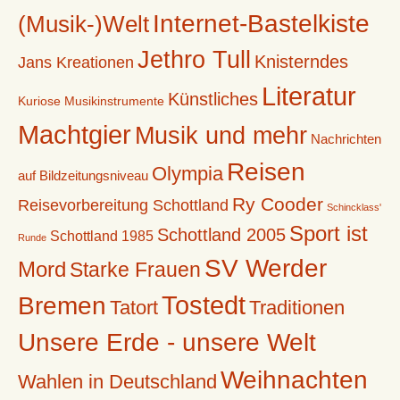
Internet-Bastelkiste
(Musik-)Welt
Jethro Tull
Knisterndes
Jans Kreationen
Literatur
Künstliches
Kuriose Musikinstrumente
Machtgier
Musik und mehr
Nachrichten
Reisen
Olympia
auf Bildzeitungsniveau
Ry Cooder
Reisevorbereitung Schottland
Schincklass'
Sport ist
Schottland 2005
Schottland 1985
Runde
SV Werder
Mord
Starke Frauen
Tostedt
Bremen
Tatort
Traditionen
Unsere Erde - unsere Welt
Weihnachten
Wahlen in Deutschland