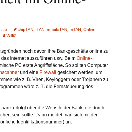
iste
chipTAN
,
iTAN
,
mobileTAN
,
mTAN
,
Online-
WilliZ
tsgründen noch davor, ihre Bankgeschäfte online zu
r das Internet auszuführen usw. Beim
Online-
eimische PC erste Angriffsfläche. So sollten Computer
enscanner
und eine
Firewall
gesichert werden, um
mmen wie z. B. Viren, Keyloggern oder Trojanern zu
rogrammen wäre z. B. die Fernsteuerung des
ank erfolgt über die Website der Bank, die durch
chert sein sollte. Dann meldet man sich mit der
önliche Identifikationsnummer) an.