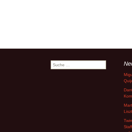
Ne
Suche
nach:
Migu
Quij
Dant
Kom
Mart
Lisz
Twin
Staf