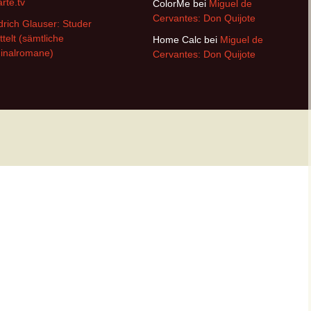
arte.tv
ColorMe
bei
Miguel de
Cervantes: Don Quijote
drich Glauser: Studer
ttelt (sämtliche
Home Calc
bei
Miguel de
inalromane)
Cervantes: Don Quijote