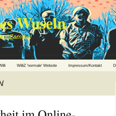
des Wuseln
|ba||Zam|ba!
lli
WilliZ ’normale‘ Website
Impressum/Kontakt
D
N
heit im Online-