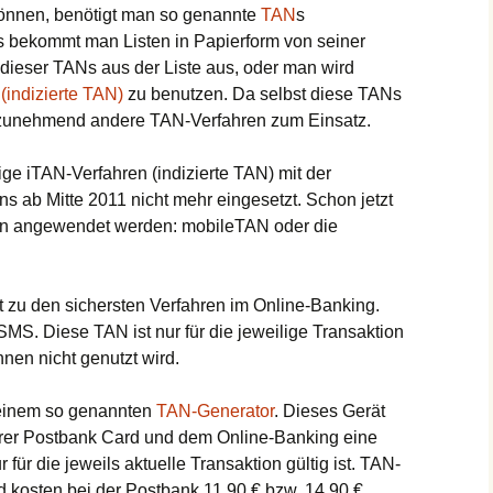
önnen, benötigt man so genannte
TAN
s
 bekommt man Listen in Papierform von seiner
dieser TANs aus der Liste aus, oder man wird
N
(indizierte TAN)
zu benutzen. Da selbst diese TANs
n zunehmend andere TAN-Verfahren zum Einsatz.
ige iTAN-Verfahren (indizierte TAN) mit der
ns ab Mitte 2011 nicht mehr eingesetzt. Schon jetzt
n angewendet werden: mobileTAN oder die
 zu den sichersten Verfahren im Online-Banking.
SMS. Diese TAN ist nur für die jeweilige Transaktion
Ihnen nicht genutzt wird.
t einem so genannten
TAN-Generator
. Dieses Gerät
hrer Postbank Card und dem Online-Banking eine
 für die jeweils aktuelle Transaktion gültig ist. TAN-
nd kosten bei der Postbank 11,90 € bzw. 14,90 €