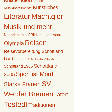
Knisterndes
Kuriose
Künstliches
Musikinstrumente
Literatur
Machtgier
Musik und mehr
Nachrichten auf Bildzeitungsniveau
Reisen
Olympia
Reisevorbereitung Schottland
Ry Cooder
Schincklass' Runde
Schottland
Schottland 1985
Sport ist Mord
2005
SV
Starke Frauen
Werder Bremen
Tatort
Tostedt
Traditionen