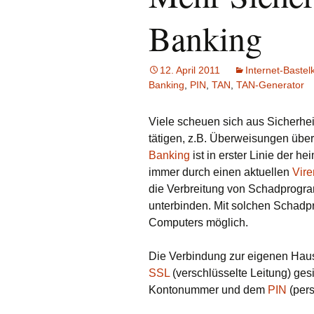
Banking
12. April 2011
Internet-Bastelk
Banking
,
PIN
,
TAN
,
TAN-Generator
Viele scheuen sich aus Sicherhei
tätigen, z.B. Überweisungen übe
Banking
ist in erster Linie der h
immer durch einen aktuellen
Vir
die Verbreitung von Schadprogra
unterbinden. Mit solchen Schadp
Computers möglich.
Die Verbindung zur eigenen Hausb
SSL
(verschlüsselte Leitung) gesi
Kontonummer und dem
PIN
(pers