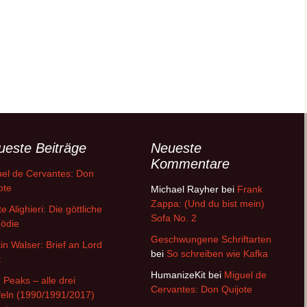
ueste Beiträge
Neueste
Kommentare
el de Cervantes: Don
ote
Michael Rayher
bei
Frank
Zappa: (Und du bist mein)
e Alighieri: Die göttliche
Sofa No. 2
ödie
Geschwungene Schriftarten
in Walser: Brief an Lord
bei
So schreiben wie Kafka
t
HumanizeKit
bei
Miguel de
 Peaks – alle drei
Cervantes: Don Quijote
feln (1990/1991/2017)