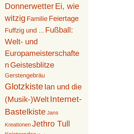
Donnerwetter
Ei, wie
witzig
Feiertage
Familie
Fußball:
Fuffzig und ...
Welt- und
Europameisterschafte
n
Geistesblitze
Gerstengebräu
Glotzkiste
Ian und die
Internet-
(Musik-)Welt
Bastelkiste
Jans
Jethro Tull
Kreationen