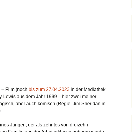
ß
– Film (noch
bis zum 27.04.2023
in der Mediathek
ay-Lewis aus dem Jahr 1989 – hier zwei meiner
agisch, aber auch komisch (Regie: Jim Sheridan in
)
eines Jungen, der als zehntes von dreizehn
hen Familie aus der Arbeiterklasse geboren wurde