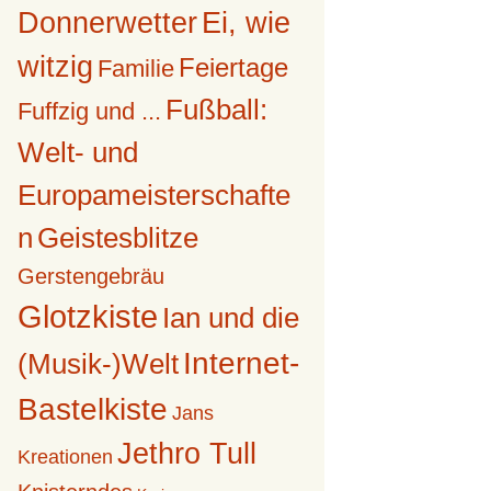
Donnerwetter
Ei, wie
witzig
Feiertage
Familie
Fußball:
Fuffzig und ...
Welt- und
Europameisterschafte
n
Geistesblitze
Gerstengebräu
Glotzkiste
Ian und die
Internet-
(Musik-)Welt
Bastelkiste
Jans
Jethro Tull
Kreationen