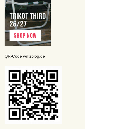
QR-Code willizblog.de