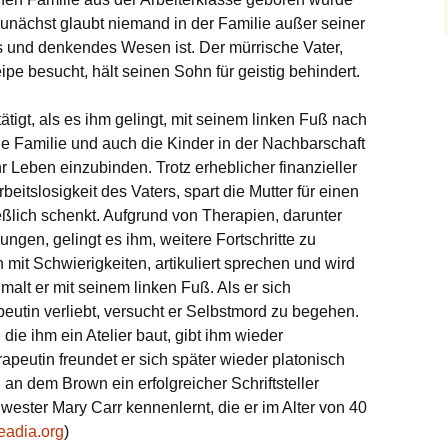
 Zunächst glaubt niemand in der Familie außer seiner
es und denkendes Wesen ist. Der mürrische Vater,
ipe besucht, hält seinen Sohn für geistig behindert.
ätigt, als es ihm gelingt, mit seinem linken Fuß nach
ie Familie und auch die Kinder in der Nachbarschaft
r Leben einzubinden. Trotz erheblicher finanzieller
eitslosigkeit des Vaters, spart die Mutter für einen
eßlich schenkt. Aufgrund von Therapien, darunter
en, gelingt es ihm, weitere Fortschritte zu
mit Schwierigkeiten, artikuliert sprechen und wird
malt er mit seinem linken Fuß. Als er sich
peutin verliebt, versucht er Selbstmord zu begehen.
die ihm ein Atelier baut, gibt ihm wieder
apeutin freundet er sich später wieder platonisch
an dem Brown ein erfolgreicher Schriftsteller
ester Mary Carr kennenlernt, die er im Alter von 40
eadia.org
)