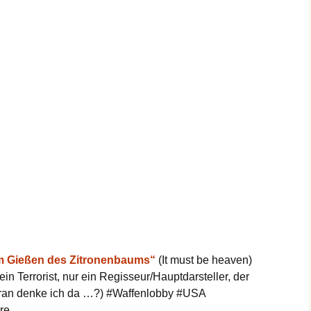
 Gießen des Zitronenbaums“
(It must be heaven)
in Terrorist, nur ein Regisseur/Hauptdarsteller, der
ran denke ich da …?) #Waffenlobby #USA
re