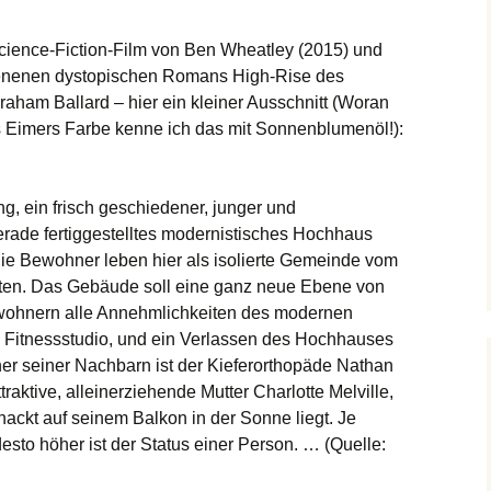
 Science-Fiction-Film von Ben Wheatley (2015) und
ienenen dystopischen Romans High-Rise des
Graham Ballard – hier ein kleiner Ausschnitt (Woran
es Eimers Farbe kenne ich das mit Sonnenblumenöl!):
g, ein frisch geschiedener, junger und
gerade fertiggestelltes modernistisches Hochhaus
Die Bewohner leben hier als isolierte Gemeinde vom
tten. Das Gebäude soll eine ganz neue Ebene von
ewohnern alle Annehmlichkeiten des modernen
 Fitnessstudio, und ein Verlassen des Hochhauses
Einer seiner Nachbarn ist der Kieferorthopäde Nathan
raktive, alleinerziehende Mutter Charlotte Melville,
 nackt auf seinem Balkon in der Sonne liegt. Je
to höher ist der Status einer Person. … (Quelle: