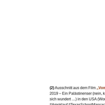
(2)
Ausschnitt aus dem Film
„Vom
2019 – Ein Palästinenser (nein, ke
sich wundert …) in den USA (Wo
#Amoklauf #TexasSchoolMassac