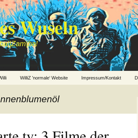
des Wuseln
|ba||Zam|ba!
lli
WilliZ ’normale‘ Website
Impressum/Kontakt
D
Sonnenblumenöl
arte.tv: 3 Filme der