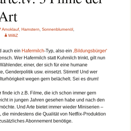
Art
Amoklauf
,
Hamstern
,
Sonnenblumenöl
,
WilliZ
d auch ein
Hafermilch
-Typ, also ein
‚Bildungsbürger‘
ensch. Wer Hafermilch statt Kuhmilch trinkt, gilt nun
 Wählender, einer, der sich für eine humane
e, Genderpolitik usw. einsetzt. Stimmt! Und wer
ulturhörigkeit wegen gern belächelt. Sei es drum!
 finde ich z.B. Filme, die ich schon immer gern
lleicht in jungen Jahren gesehen habe und nach den
möchte. Und Arte bietet immer wieder Miniserien –
die mindestens die Qualität von Netflix-Produktion
n zusätzliches Abonnement benötige.