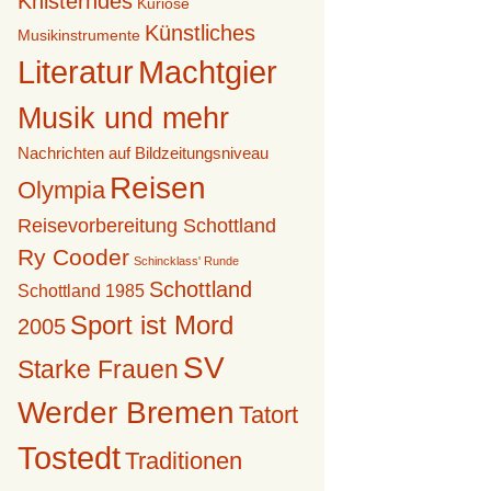
Knisterndes
Kuriose
Künstliches
Musikinstrumente
Literatur
Machtgier
Musik und mehr
Nachrichten auf Bildzeitungsniveau
Reisen
Olympia
Reisevorbereitung Schottland
Ry Cooder
Schincklass' Runde
Schottland
Schottland 1985
Sport ist Mord
2005
SV
Starke Frauen
Werder Bremen
Tatort
Tostedt
Traditionen