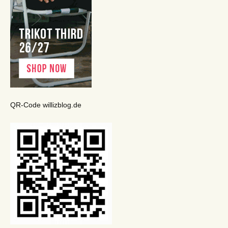
QR-Code willizblog.de