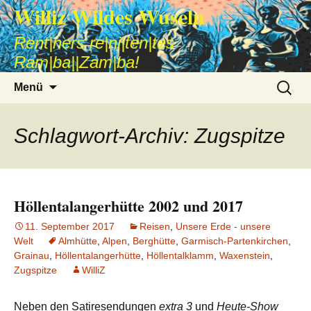
Williz Wildes Wuseln
Rent|ners re|ni|ten|tes
Ram|ba||Zam|ba!
Zum
Suche
Menü
Inhalt
nach:
springen
Schlagwort-Archiv: Zugspitze
Höllentalangerhütte 2002 und 2017
11. September 2017
Reisen
,
Unsere Erde - unsere
Welt
Almhütte
,
Alpen
,
Berghütte
,
Garmisch-Partenkirchen
,
Grainau
,
Höllentalangerhütte
,
Höllentalklamm
,
Waxenstein
,
Zugspitze
WilliZ
Neben den Satiresendungen
extra 3
und
Heute-Show