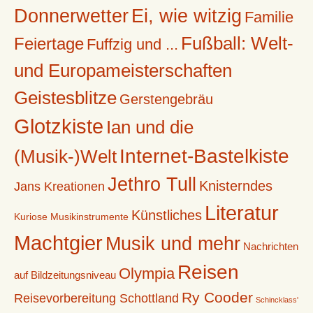
Donnerwetter
Ei, wie witzig
Familie
Fußball: Welt-
Feiertage
Fuffzig und ...
und Europameisterschaften
Geistesblitze
Gerstengebräu
Glotzkiste
Ian und die
Internet-Bastelkiste
(Musik-)Welt
Jethro Tull
Knisterndes
Jans Kreationen
Literatur
Künstliches
Kuriose Musikinstrumente
Machtgier
Musik und mehr
Nachrichten
Reisen
Olympia
auf Bildzeitungsniveau
Ry Cooder
Reisevorbereitung Schottland
Schincklass'