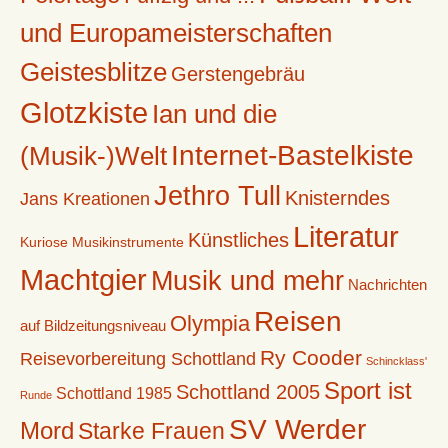
und Europameisterschaften
Geistesblitze
Gerstengebräu
Glotzkiste
Ian und die
Internet-Bastelkiste
(Musik-)Welt
Jethro Tull
Knisterndes
Jans Kreationen
Literatur
Künstliches
Kuriose Musikinstrumente
Machtgier
Musik und mehr
Nachrichten
Reisen
Olympia
auf Bildzeitungsniveau
Ry Cooder
Reisevorbereitung Schottland
Schincklass'
Sport ist
Schottland 2005
Schottland 1985
Runde
SV Werder
Mord
Starke Frauen