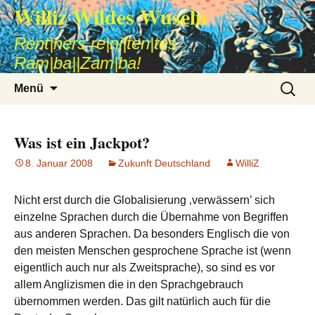
Williz Wildes Wuseln
Rent|ners re|ni|ten|tes
Ram|ba||Zam|ba!
Zum
Suche
Menü
Inhalt
nach:
springen
Was ist ein Jackpot?
8. Januar 2008
Zukunft Deutschland
WilliZ
Nicht erst durch die Globalisierung ‚verwässern’ sich
einzelne Sprachen durch die Übernahme von Begriffen
aus anderen Sprachen. Da besonders Englisch die von
den meisten Menschen gesprochene Sprache ist (wenn
eigentlich auch nur als Zweitsprache), so sind es vor
allem Anglizismen die in den Sprachgebrauch
übernommen werden. Das gilt natürlich auch für die