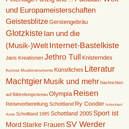
und Europameisterschaften
Geistesblitze
Gerstengebräu
Glotzkiste
Ian und die
Internet-Bastelkiste
(Musik-)Welt
Jethro Tull
Knisterndes
Jans Kreationen
Literatur
Künstliches
Kuriose Musikinstrumente
Machtgier
Musik und mehr
Nachrichten
Reisen
Olympia
auf Bildzeitungsniveau
Ry Cooder
Reisevorbereitung Schottland
Schincklass'
Sport ist
Schottland 2005
Schottland 1985
Runde
SV Werder
Mord
Starke Frauen