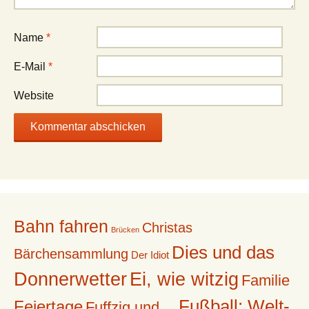
Name
*
E-Mail
*
Website
Bahn fahren
Christas
Brücken
Dies und das
Bärchensammlung
Der Idiot
Donnerwetter
Ei, wie witzig
Familie
Fußball: Welt-
Feiertage
Fuffzig und ...