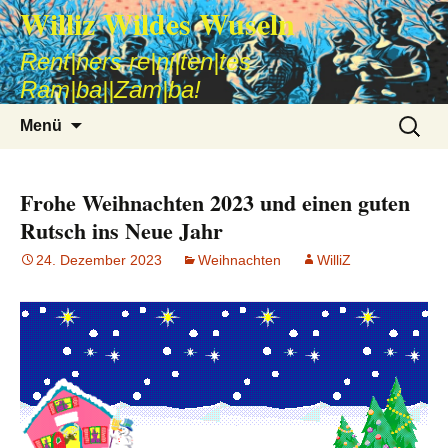
Williz Wildes Wuseln
Rent|ners re|ni|ten|tes
Ram|ba||Zam|ba!
Zum
Suche
Menü
Inhalt
nach:
springen
Frohe Weihnachten 2023 und einen guten
Rutsch ins Neue Jahr
24. Dezember 2023
Weihnachten
WilliZ