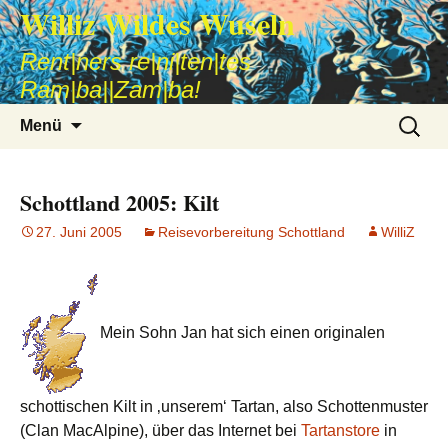
Williz Wildes Wuseln
Rent|ners re|ni|ten|tes
Ram|ba||Zam|ba!
Zum
Suche
Menü
Inhalt
nach:
springen
Schottland 2005: Kilt
27. Juni 2005
Reisevorbereitung Schottland
WilliZ
Mein Sohn Jan hat sich einen originalen
schottischen Kilt in ‚unserem‘ Tartan, also Schottenmuster
(Clan MacAlpine), über das Internet bei
Tartanstore
in