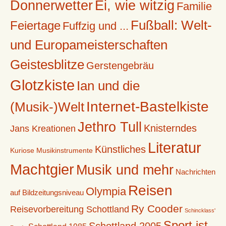
Donnerwetter
Ei, wie witzig
Familie
Fußball: Welt-
Feiertage
Fuffzig und ...
und Europameisterschaften
Geistesblitze
Gerstengebräu
Glotzkiste
Ian und die
Internet-Bastelkiste
(Musik-)Welt
Jethro Tull
Knisterndes
Jans Kreationen
Literatur
Künstliches
Kuriose Musikinstrumente
Machtgier
Musik und mehr
Nachrichten
Reisen
Olympia
auf Bildzeitungsniveau
Ry Cooder
Reisevorbereitung Schottland
Schincklass'
Sport ist