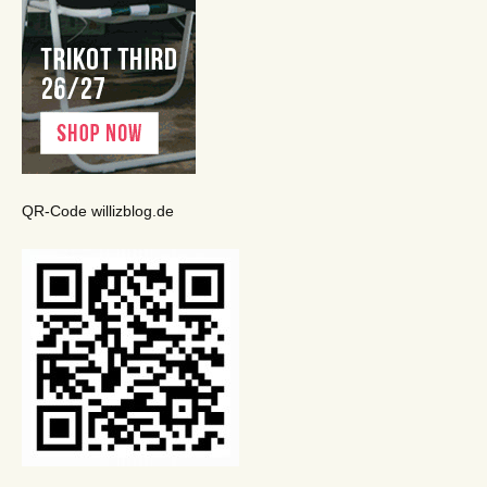
QR-Code willizblog.de