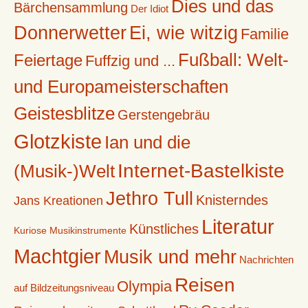
Dies und das
Bärchensammlung
Der Idiot
Donnerwetter
Ei, wie witzig
Familie
Fußball: Welt-
Feiertage
Fuffzig und ...
und Europameisterschaften
Geistesblitze
Gerstengebräu
Glotzkiste
Ian und die
Internet-Bastelkiste
(Musik-)Welt
Jethro Tull
Knisterndes
Jans Kreationen
Literatur
Künstliches
Kuriose Musikinstrumente
Machtgier
Musik und mehr
Nachrichten
Reisen
Olympia
auf Bildzeitungsniveau