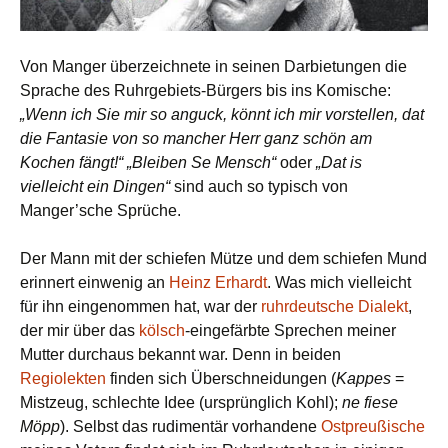
Von Manger überzeichnete in seinen Darbietungen die
Sprache des Ruhrgebiets-Bürgers bis ins Komische:
„Wenn ich Sie mir so anguck, könnt ich mir vorstellen, dat
die Fantasie von so mancher Herr ganz schön am
Kochen fängt!“
„Bleiben Se Mensch“
oder
„Dat is
vielleicht ein Dingen“
sind auch so typisch von
Manger’sche Sprüche.
Der Mann mit der schiefen Mütze und dem schiefen Mund
erinnert einwenig an
Heinz Erhardt
. Was mich vielleicht
für ihn eingenommen hat, war der
ruhrdeutsche Dialekt
,
der mir über das
kölsch
-eingefärbte Sprechen meiner
Mutter durchaus bekannt war. Denn in beiden
Regiolekten
finden sich Überschneidungen (
Kappes
=
Mistzeug, schlechte Idee (ursprünglich Kohl);
ne fiese
Möpp
). Selbst das rudimentär vorhandene
Ostpreußische