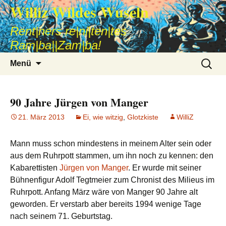
Williz Wildes Wuseln
Rent|ners re|ni|ten|tes
Ram|ba||Zam|ba!
Zum
Suche
Menü
Inhalt
nach:
springen
90 Jahre Jürgen von Manger
21. März 2013
Ei, wie witzig
,
Glotzkiste
WilliZ
Mann muss schon mindestens in meinem Alter sein oder
aus dem Ruhrpott stammen, um ihn noch zu kennen: den
Kabarettisten
Jürgen von Manger
. Er wurde mit seiner
Bühnenfigur Adolf Tegtmeier zum Chronist des Milieus im
Ruhrpott. Anfang März wäre von Manger 90 Jahre alt
geworden. Er verstarb aber bereits 1994 wenige Tage
nach seinem 71. Geburtstag.