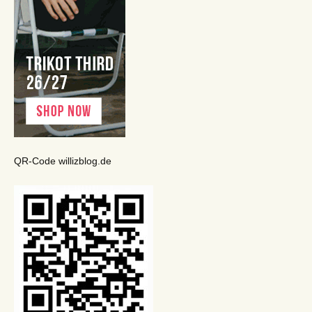
QR-Code willizblog.de