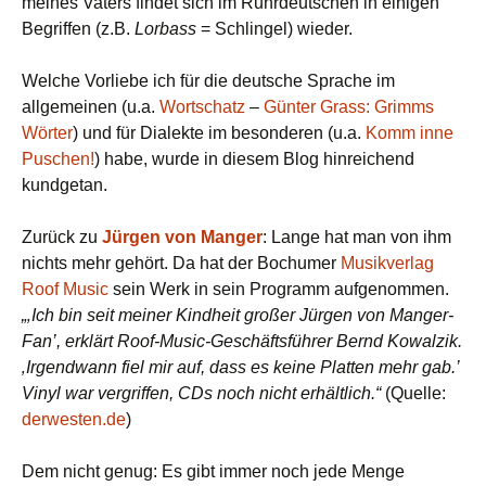
meines Vaters findet sich im Ruhrdeutschen in einigen
Begriffen (z.B.
Lorbass
= Schlingel) wieder.
Welche Vorliebe ich für die deutsche Sprache im
allgemeinen (u.a.
Wortschatz
–
Günter Grass: Grimms
Wörter
) und für Dialekte im besonderen (u.a.
Komm inne
Puschen!
) habe, wurde in diesem Blog hinreichend
kundgetan.
Zurück zu
Jürgen von Manger
: Lange hat man von ihm
nichts mehr gehört. Da hat der Bochumer
Musikverlag
Roof Music
sein Werk in sein Programm aufgenommen.
„‚Ich bin seit meiner Kindheit großer Jürgen von Manger-
Fan’, erklärt Roof-Music-Geschäftsführer Bernd Kowalzik.
‚Irgendwann fiel mir auf, dass es keine Platten mehr gab.’
Vinyl war vergriffen, CDs noch nicht erhältlich.“
(Quelle:
derwesten.de
)
Dem nicht genug: Es gibt immer noch jede Menge