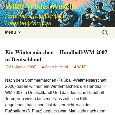
Williz Wildes Wuseln
Rent|ners re|ni|ten|tes
Ram|ba||Zam|ba!
Zum
Suche
Menü
Inhalt
nach:
springen
Ein Wintermärchen – Handball-WM 2007
in Deutschland
31. Januar 2007
Sport ist Mord
WilliZ
Nach dem Sommermärchen (Fußball-Weltmeisterschaft
2006) haben wir nun ein Wintermärchen: die Handball-
WM 2007 in Deutschland! Und das deutsche Handball-
Team, von vielen tausend Fans zuletzt in Köln
angefeuert, hat schon fast das erreicht, was den
Fußballern (3. Platz) geglückt war: Man steht nach dem