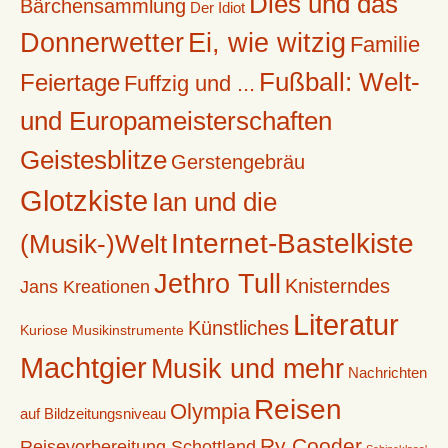
Dies und das
Bärchensammlung
Der Idiot
Donnerwetter
Ei, wie witzig
Familie
Fußball: Welt-
Feiertage
Fuffzig und ...
und Europameisterschaften
Geistesblitze
Gerstengebräu
Glotzkiste
Ian und die
Internet-Bastelkiste
(Musik-)Welt
Jethro Tull
Knisterndes
Jans Kreationen
Literatur
Künstliches
Kuriose Musikinstrumente
Machtgier
Musik und mehr
Nachrichten
Reisen
Olympia
auf Bildzeitungsniveau
Ry Cooder
Reisevorbereitung Schottland