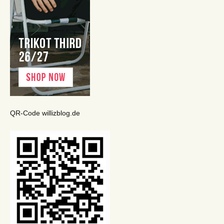
QR-Code willizblog.de