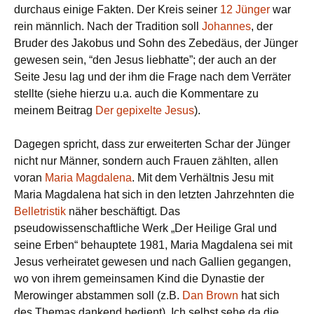
durchaus einige Fakten. Der Kreis seiner
12 Jünger
war
rein männlich. Nach der Tradition soll
Johannes
, der
Bruder des Jakobus und Sohn des Zebedäus, der Jünger
gewesen sein, “den Jesus liebhatte”; der auch an der
Seite Jesu lag und der ihm die Frage nach dem Verräter
stellte (siehe hierzu u.a. auch die Kommentare zu
meinem Beitrag
Der gepixelte Jesus
).
Dagegen spricht, dass zur erweiterten Schar der Jünger
nicht nur Männer, sondern auch Frauen zählten, allen
voran
Maria Magdalena
. Mit dem Verhältnis Jesu mit
Maria Magdalena hat sich in den letzten Jahrzehnten die
Belletristik
näher beschäftigt. Das
pseudowissenschaftliche Werk „Der Heilige Gral und
seine Erben“ behauptete 1981, Maria Magdalena sei mit
Jesus verheiratet gewesen und nach Gallien gegangen,
wo von ihrem gemeinsamen Kind die Dynastie der
Merowinger abstammen soll (z.B.
Dan Brown
hat sich
des Themas dankend bedient). Ich selbst sehe da die