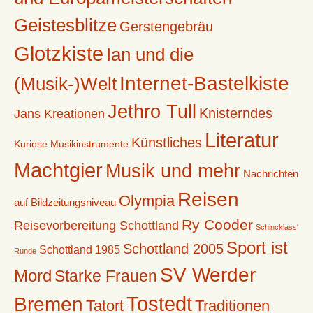
Geistesblitze
Gerstengebräu
Glotzkiste
Ian und die
Internet-Bastelkiste
(Musik-)Welt
Jethro Tull
Knisterndes
Jans Kreationen
Literatur
Künstliches
Kuriose Musikinstrumente
Machtgier
Musik und mehr
Nachrichten
Reisen
Olympia
auf Bildzeitungsniveau
Ry Cooder
Reisevorbereitung Schottland
Schincklass'
Sport ist
Schottland 2005
Schottland 1985
Runde
SV Werder
Mord
Starke Frauen
Tostedt
Bremen
Tatort
Traditionen