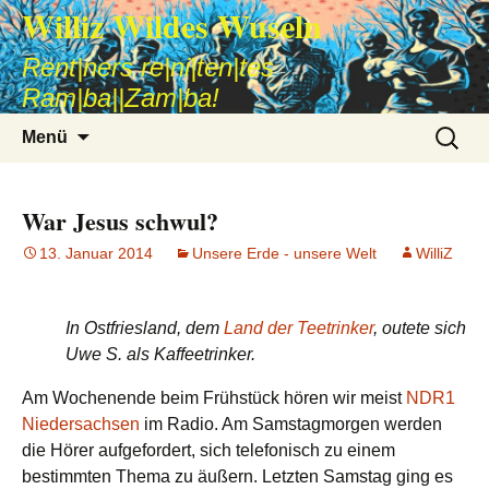
Williz Wildes Wuseln
Rent|ners re|ni|ten|tes
Ram|ba||Zam|ba!
Zum
Suche
Menü
Inhalt
nach:
springen
War Jesus schwul?
13. Januar 2014
Unsere Erde - unsere Welt
WilliZ
In Ostfriesland, dem
Land der Teetrinker
, outete sich
Uwe S. als Kaffeetrinker.
Am Wochenende beim Frühstück hören wir meist
NDR1
Niedersachsen
im Radio. Am Samstagmorgen werden
die Hörer aufgefordert, sich telefonisch zu einem
bestimmten Thema zu äußern. Letzten Samstag ging es