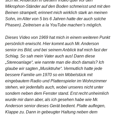
sich Mr. Anderson in diesem Video quer vor den
Mikrophon-Ständer auf den Boden schmeisst und mit den
Beinen strampelt, erinnert mich wirklich stark an meinen
Sohn, im Alter von 5 bis 6 Jahren hatte der auch solche
Phasen). Zeitreisen a la YouTube machen’s möglich.
Dieses Video von 1969 hat mich in einem weiteren Punkt
persönlich erwischt. Hier kommt auch Mr. Anderson
senior ins Bild, und bei seinem Anblick traf mich fast der
Schlag. So sah mein Vater auch aus! Dann diese
„Stereoanlage“, wie nannte man die doch damals? Ich
glaube wir sagten „Musiktruhe“. Vermutlich hatte jede
bessere Familie um 1970 so ein Möbelstück mit
eingebautem Radio und Plattenspieler im Wohnzimmer
stehen, wir jedenfalls auch, wobei unseres nicht unter
sondern neben dem Fenster stand. Erst recht unheimlich
wurde mir dann aber, als ich gesehen habe wie Mr.
Anderson senior dieses Gerät bedient. Platte auflegen,
Klappe zu. Dann in gebeugter Haltung neben dem