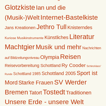
Glotzkiste
Ian und die
Internet-Bastelkiste
(Musik-)Welt
Jethro Tull
Knisterndes
Jans Kreationen
Literatur
Künstliches
Kuriose Musikinstrumente
Machtgier
Musik und mehr
Nachrichten
Reisen
Olympia
auf Bildzeitungsniveau
Ry Cooder
Reisevorbereitung Schottland
Schincklass'
Sport ist
Schottland 2005
Schottland 1985
Runde
SV Werder
Mord
Starke Frauen
Tostedt
Bremen
Tatort
Traditionen
Unsere Erde - unsere Welt