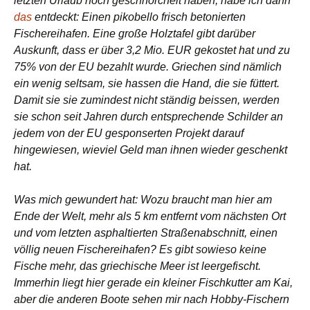
letzten Urlaub noch geschnorchelt haben, habe ich dann
das
entdeckt: Einen pikobello frisch betonierten
Fischereihafen. Eine große Holztafel gibt darüber
Auskunft, dass er über 3,2 Mio. EUR gekostet hat und zu
75% von der EU bezahlt wurde. Griechen sind nämlich
ein wenig seltsam, sie hassen die Hand, die sie füttert.
Damit sie sie zumindest nicht ständig beissen, werden
sie schon seit Jahren durch entsprechende Schilder an
jedem von der EU gesponserten Projekt darauf
hingewiesen, wieviel Geld man ihnen wieder geschenkt
hat.
Was mich gewundert hat: Wozu braucht man hier am
Ende der Welt, mehr als 5 km entfernt vom nächsten Ort
und vom letzten asphaltierten Straßenabschnitt, einen
völlig neuen Fischereihafen? Es gibt sowieso keine
Fische mehr, das griechische Meer ist leergefischt.
Immerhin liegt hier gerade ein kleiner Fischkutter am Kai,
aber die anderen Boote sehen mir nach Hobby-Fischern