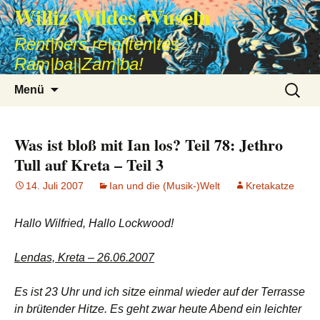
Williz Wildes Wuseln
Rent|ners re|ni|ten|tes
Ram|ba||Zam|ba!
Zum
Suche
Menü
Inhalt
nach:
springen
Was ist bloß mit Ian los? Teil 78: Jethro
Tull auf Kreta – Teil 3
14. Juli 2007
Ian und die (Musik-)Welt
Kretakatze
Hallo Wilfried, Hallo Lockwood!
Lendas, Kreta – 26.06.2007
Es ist 23 Uhr und ich sitze einmal wieder auf der Terrasse
in brütender Hitze. Es geht zwar heute Abend ein leichter