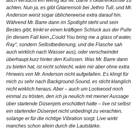
auch versucht ein wenig auf Mr. Barre’s Gitarrenkünste zu
achten. Nun ja, es gibt Gitarrensoli bei Jethro Tull, und Mr.
Anderson weist sogar üblicherweise extra darauf hin.
Während Mr. Barre dann im Spotlight steht und sein
Bestes gibt, trinkt er einen kräftigen Schluck aus der Pulle
(in diesem Fall kein „Could You bring me a glass of water,
Ray“, sondern Selbstbedienung, und die Flasche sah
auch wirklich nach Wasser aus), oder verschwindet
überhaupt kurz hinter den Kulissen. Was Mr. Barre dann
zu bieten hat, ist nicht schlecht, wäre mir aber ohne extra
Hinweis von Mr. Anderson nicht aufgefallen. Es klingt für
mich zu sehr nach Background-Sound, es sticht klanglich
nicht wirklich heraus. Aber – auch um Lockwood noch
einmal zu trösten, den ich ja neulich mit meiner Aussage
über startende Düsenjets erschüttert hatte – live ist selbst
ein startender Düsenjet nicht unbedingt zu verachten,
solange er für die richtige Vibration sorgt. Live wirkt
manches schon allein durch die Lautstärke.