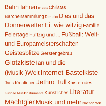
Bahn fahren
Christas
Brücken
Dies und das
Bärchensammlung
Der Idiot
Donnerwetter
Ei, wie witzig
Familie
Fußball: Welt-
Feiertage
Fuffzig und ...
und Europameisterschaften
Geistesblitze
Gerstengebräu
Glotzkiste
Ian und die
Internet-Bastelkiste
(Musik-)Welt
Jethro Tull
Knisterndes
Jans Kreationen
Literatur
Künstliches
Kuriose Musikinstrumente
Machtgier
Musik und mehr
Nachrichten