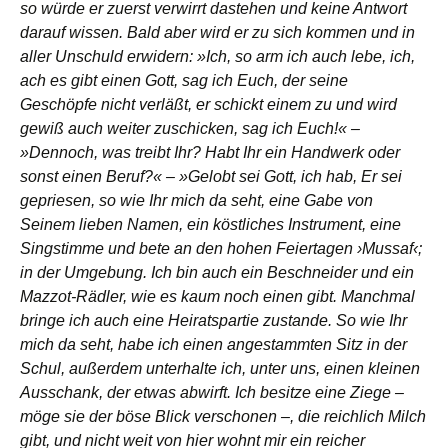
so würde er zuerst verwirrt dastehen und keine Antwort
darauf wissen. Bald aber wird er zu sich kommen und in
aller Unschuld erwidern: »Ich, so arm ich auch lebe, ich,
ach es gibt einen Gott, sag ich Euch, der seine
Geschöpfe nicht verläßt, er schickt einem zu und wird
gewiß auch weiter zuschicken, sag ich Euch!« –
»Dennoch, was treibt Ihr? Habt Ihr ein Handwerk oder
sonst einen Beruf?« – »Gelobt sei Gott, ich hab, Er sei
gepriesen, so wie Ihr mich da seht, eine Gabe von
Seinem lieben Namen, ein köstliches Instrument, eine
Singstimme und bete an den hohen Feiertagen ›Mussaf‹;
in der Umgebung. Ich bin auch ein Beschneider und ein
Mazzot-Rädler, wie es kaum noch einen gibt. Manchmal
bringe ich auch eine Heiratspartie zustande. So wie Ihr
mich da seht, habe ich einen angestammten Sitz in der
Schul, außerdem unterhalte ich, unter uns, einen kleinen
Ausschank, der etwas abwirft. Ich besitze eine Ziege –
möge sie der böse Blick verschonen –, die reichlich Milch
gibt, und nicht weit von hier wohnt mir ein reicher