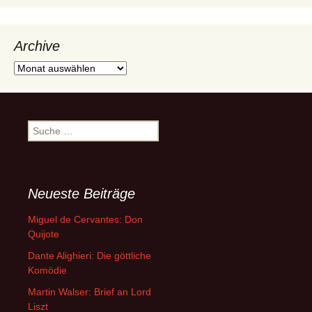
Archive
Archive
Suche
nach:
Neueste Beiträge
Miguel de Cervantes: Don
Quijote
Dante Alighieri: Die göttliche
Komödie
Martin Walser: Brief an Lord
Liszt