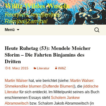
Williz Wildes Wuseln
Rent|ners re|ni|ten|tes
Ram|ba||Zam|ba!
Zum
Suche
Menü
Inhalt
nach:
springen
Heute Ruhetag (53): Mendele Moicher
Sforim – Die Fahrten Binjamins des
Dritten
8. März 2015
Literatur
WilliZ
Martin Walser
hat, wie berichtet (siehe:
Martin Walser:
Shmekendike blumen (Duftende Blumen)
), die
jiddische
Literatur
für sich entdeckt. Im Mittelpunkt seines als Buch
erschienenen Essays steht
Scholem Jankew
Abramowitsch
bzw. Schalom Jakob Abramowitsch (in