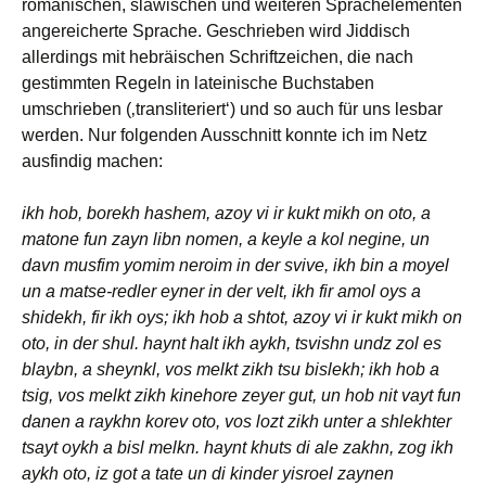
romanischen, slawischen und weiteren Sprachelementen
angereicherte Sprache. Geschrieben wird Jiddisch
allerdings mit hebräischen Schriftzeichen, die nach
gestimmten Regeln in lateinische Buchstaben
umschrieben (‚transliteriert‘) und so auch für uns lesbar
werden. Nur folgenden Ausschnitt konnte ich im Netz
ausfindig machen:
ikh hob, borekh hashem, azoy vi ir kukt mikh on oto, a
matone fun zayn libn nomen, a keyle a kol negine, un
davn musfim yomim neroim in der svive, ikh bin a moyel
un a matse-redler eyner in der velt, ikh fir amol oys a
shidekh, fir ikh oys; ikh hob a shtot, azoy vi ir kukt mikh on
oto, in der shul. haynt halt ikh aykh, tsvishn undz zol es
blaybn, a sheynkl, vos melkt zikh tsu bislekh; ikh hob a
tsig, vos melkt zikh kinehore zeyer gut, un hob nit vayt fun
danen a raykhn korev oto, vos lozt zikh unter a shlekhter
tsayt oykh a bisl melkn. haynt khuts di ale zakhn, zog ikh
aykh oto, iz got a tate un di kinder yisroel zaynen