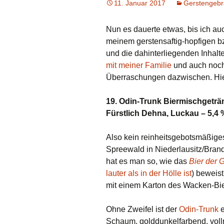
11. Januar 2017
Gerstengeb
Nun es dauerte etwas, bis ich auc
meinem gerstensaftig-hopfigen b
und die dahinterliegenden Inhalte
mit meiner Familie
und auch noch 
Überraschungen dazwischen. Hi
19. Odin-Trunk Biermischgeträn
Fürstlich Dehna, Luckau – 5,4 
Also kein reinheitsgebotsmäßige
Spreewald in Niederlausitz/Bran
hat es man so, wie das
Bier der G
lauter als in der Hölle ist
) beweis
mit einem Karton des Wacken-Bie
Ohne Zweifel ist der
Odin-Trunk
e
Schaum, golddunkelfarbend, vollm