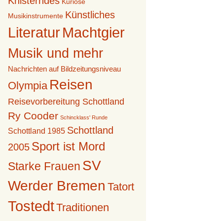
Knisterndes
Kuriose
Künstliches
Musikinstrumente
Literatur
Machtgier
Musik und mehr
Nachrichten auf Bildzeitungsniveau
Reisen
Olympia
Reisevorbereitung Schottland
Ry Cooder
Schincklass' Runde
Schottland
Schottland 1985
Sport ist Mord
2005
SV
Starke Frauen
Werder Bremen
Tatort
Tostedt
Traditionen