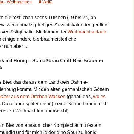
räu
,
Weihnachten
WilliZ
h die restlichen sechs Türchen (19 bis 24) an
zw. weizenmalzig-hefigen Adventskalender geöffnet
 verköstigt hatte. Mir kamen der
Weihnachtsurlaub
einige andere bierbraumeisterliche
er nun aber …
k mit Honig – Schloßbräu Craft-Bier-Brauerei
%
s Bier, das da aus dem Landkreis Dahme-
denburg kommt. Mit den alten germanischen Göttern
ötter
aus dem Örtchen Wacken
(genau das,
wo es
t. Dazu aber später mehr (meine Söhne haben mich
res zu Weihnachten überrascht).
in Bier von erstaunlicher Komplexität mit festem
undig und für mich leider eine Spur zu honig-