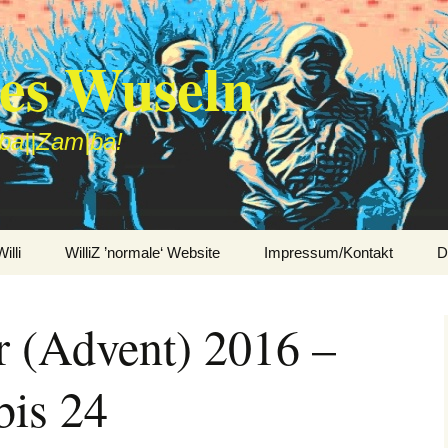
des Wuseln
|ba||Zam|ba!
lli
WilliZ ’normale‘ Website
Impressum/Kontakt
D
r (Advent) 2016 –
bis 24