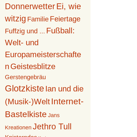
Donnerwetter
Ei, wie
witzig
Feiertage
Familie
Fußball:
Fuffzig und ...
Welt- und
Europameisterschafte
n
Geistesblitze
Gerstengebräu
Glotzkiste
Ian und die
Internet-
(Musik-)Welt
Bastelkiste
Jans
Jethro Tull
Kreationen