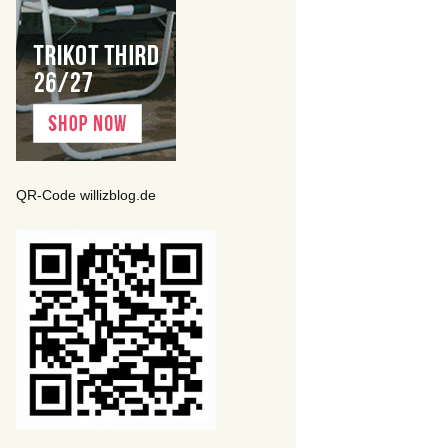
QR-Code willizblog.de