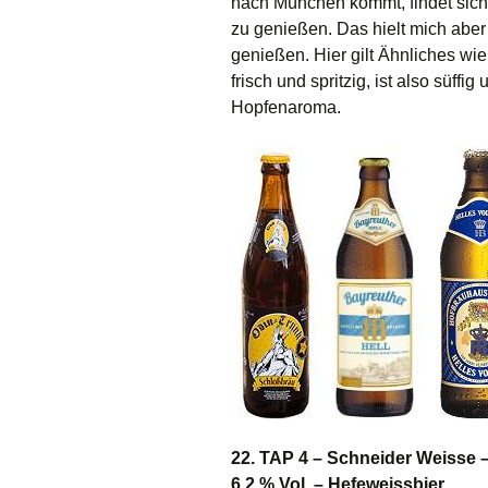
nach München kommt, findet siche
zu genießen. Das hielt mich aber
genießen. Hier gilt Ähnliches wie
frisch und spritzig, ist also süff
Hopfenaroma.
22. TAP 4 – Schneider Weisse –
6,2 % Vol. – Hefeweissbier