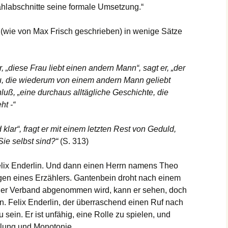
ählabschnitte seine formale Umsetzung.“
 (wie von Max Frisch geschrieben) in wenige Sätze
r, „diese Frau liebt einen andern Mann“, sagt er, „der
au, die wiederum von einem andern Mann geliebt
luß, „eine durchaus alltägliche Geschichte, die
ht -“
klar“, fragt er mit einem letzten Rest von Geduld,
ie selbst sind?“
(S. 313)
elix Enderlin. Und dann einen Herrn namens Theo
gen eines Erzählers. Gantenbein droht nach einem
m der Verband abgenommen wird, kann er sehen, doch
en. Felix Enderlin, der überraschend einen Ruf nach
u sein. Er ist unfähig, eine Rolle zu spielen, und
olung und Monotonie.