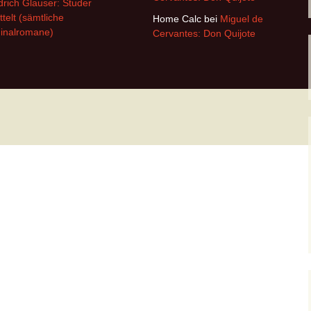
drich Glauser: Studer
ttelt (sämtliche
Home Calc
bei
Miguel de
inalromane)
Cervantes: Don Quijote