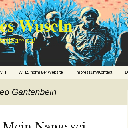
des Wuseln
|ba||Zam|ba!
lli
WilliZ ’normale‘ Website
Impressum/Kontakt
D
heo Gantenbein
 Mein Name sei