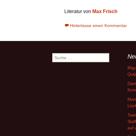
Literatur von
Max Frisch
Hinterlasse einen Kommentar
Ne
Suche
nach:
Migu
Quij
Dant
Kom
Mart
Lisz
Twin
Staf
auf 