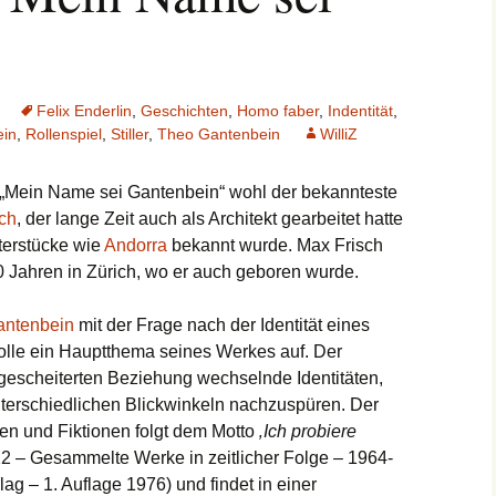
Felix Enderlin
,
Geschichten
,
Homo faber
,
Indentität
,
ein
,
Rollenspiel
,
Stiller
,
Theo Gantenbein
WilliZ
 „Mein Name sei Gantenbein“ wohl der bekannteste
ch
, der lange Zeit auch als Architekt gearbeitet hatte
terstücke wie
Andorra
bekannt wurde. Max Frisch
20 Jahren in Zürich, wo er auch geboren wurde.
antenbein
mit der Frage nach der Identität eines
lle ein Hauptthema seines Werkes auf. Der
r gescheiterten Beziehung wechselnde Identitäten,
terschiedlichen Blickwinkeln nachzuspüren. Der
en und Fiktionen folgt dem Motto
‚Ich probiere
22 – Gesammelte Werke in zeitlicher Folge – 1964-
g – 1. Auflage 1976) und findet in einer