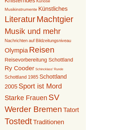
Knisterndes
Kuriose
Künstliches
Musikinstrumente
Literatur
Machtgier
Musik und mehr
Nachrichten auf Bildzeitungsniveau
Reisen
Olympia
Reisevorbereitung Schottland
Ry Cooder
Schincklass' Runde
Schottland
Schottland 1985
Sport ist Mord
2005
SV
Starke Frauen
Werder Bremen
Tatort
Tostedt
Traditionen