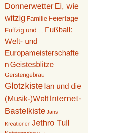
Donnerwetter
Ei, wie
witzig
Feiertage
Familie
Fußball:
Fuffzig und ...
Welt- und
Europameisterschafte
n
Geistesblitze
Gerstengebräu
Glotzkiste
Ian und die
Internet-
(Musik-)Welt
Bastelkiste
Jans
Jethro Tull
Kreationen