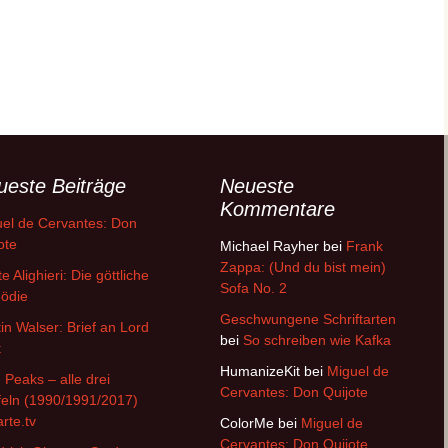
ueste Beiträge
Neueste
Kommentare
el de Cervantes: Don
ote
Michael Rayher
bei
Frank
Zappa: (Und du bist mein)
e Alighieri: Die göttliche
Sofa No. 2
ödie
Geschwungene Schriftarten
in Walser: Brief an Lord
bei
So schreiben wie Kafka
t
HumanizeKit
bei
Miguel de
 Peaks – alle drei
Cervantes: Don Quijote
feln (1990/1991/2017)
arte.tv
ColorMe
bei
Miguel de
Cervantes: Don Quijote