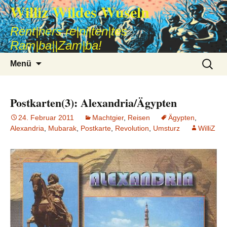
Williz Wildes Wuseln
Rent|ners re|ni|ten|tes
Ram|ba||Zam|ba!
Zum
Suche
Menü
Inhalt
nach:
springen
Postkarten(3): Alexandria/Ägypten
24. Februar 2011
Machtgier
,
Reisen
Ägypten
,
Alexandria
,
Mubarak
,
Postkarte
,
Revolution
,
Umsturz
WilliZ