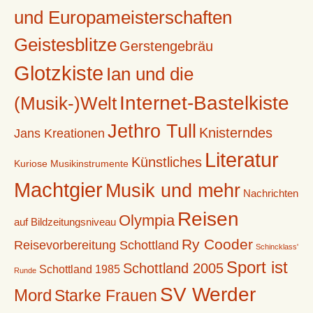
und Europameisterschaften
Geistesblitze
Gerstengebräu
Glotzkiste
Ian und die
Internet-Bastelkiste
(Musik-)Welt
Jethro Tull
Knisterndes
Jans Kreationen
Literatur
Künstliches
Kuriose Musikinstrumente
Machtgier
Musik und mehr
Nachrichten
Reisen
Olympia
auf Bildzeitungsniveau
Ry Cooder
Reisevorbereitung Schottland
Schincklass'
Sport ist
Schottland 2005
Schottland 1985
Runde
SV Werder
Mord
Starke Frauen