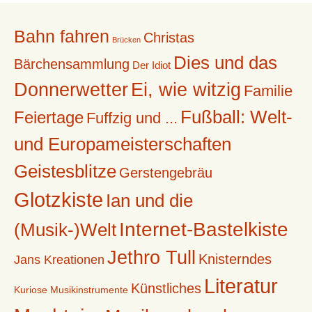
Bahn fahren
Christas
Brücken
Dies und das
Bärchensammlung
Der Idiot
Donnerwetter
Ei, wie witzig
Familie
Fußball: Welt-
Feiertage
Fuffzig und ...
und Europameisterschaften
Geistesblitze
Gerstengebräu
Glotzkiste
Ian und die
Internet-Bastelkiste
(Musik-)Welt
Jethro Tull
Knisterndes
Jans Kreationen
Literatur
Künstliches
Kuriose Musikinstrumente