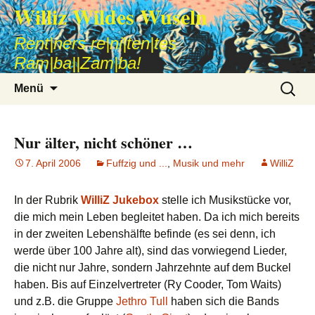
Williz Wildes Wuseln
Rent|ners re|ni|ten|tes
Ram|ba||Zam|ba!
Zum
Suche
Menü
Inhalt
nach:
springen
Nur älter, nicht schöner …
7. April 2006
Fuffzig und ...
,
Musik und mehr
WilliZ
In der Rubrik
WilliZ Jukebox
stelle ich Musikstücke vor,
die mich mein Leben begleitet haben. Da ich mich bereits
in der zweiten Lebenshälfte befinde (es sei denn, ich
werde über 100 Jahre alt), sind das vorwiegend Lieder,
die nicht nur Jahre, sondern Jahrzehnte auf dem Buckel
haben. Bis auf Einzelvertreter (Ry Cooder, Tom Waits)
und z.B. die Gruppe
Jethro Tull
haben sich die Bands