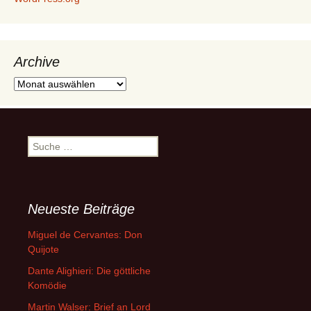
Archive
Archive
Suche
nach:
Neueste Beiträge
Miguel de Cervantes: Don
Quijote
Dante Alighieri: Die göttliche
Komödie
Martin Walser: Brief an Lord