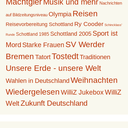
Machtgier
Musik und mehr
Nachrichten
Reisen
Olympia
auf Bildzeitungsniveau
Ry Cooder
Reisevorbereitung Schottland
Schincklass'
Sport ist
Schottland 2005
Schottland 1985
Runde
SV Werder
Mord
Starke Frauen
Tostedt
Bremen
Tatort
Traditionen
Unsere Erde - unsere Welt
Weihnachten
Wahlen in Deutschland
Wiedergelesen
WilliZ
WilliZ Jukebox
Zukunft Deutschland
Welt