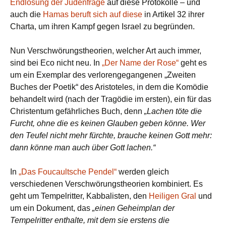
Endlösung der Judenfrage
auf diese Protokolle – und
auch die
Hamas
beruft sich auf diese
in Artikel 32 ihrer
Charta, um ihren Kampf gegen Israel zu begründen.
Nun Verschwörungstheorien, welcher Art auch immer,
sind bei Eco nicht neu. In
„Der Name der Rose“
geht es
um ein Exemplar des verlorengegangenen „Zweiten
Buches der Poetik“ des Aristoteles, in dem die Komödie
behandelt wird (nach der Tragödie im ersten), ein für das
Christentum gefährliches Buch, denn
„Lachen töte die
Furcht, ohne die es keinen Glauben geben könne. Wer
den Teufel nicht mehr fürchte, brauche keinen Gott mehr:
dann könne man auch über Gott lachen.“
In
„Das Foucaultsche Pendel“
werden gleich
verschiedenen Verschwörungstheorien kombiniert. Es
geht um Tempelritter, Kabbalisten, den
Heiligen Gral
und
um ein Dokument, das
„einen Geheimplan der
Tempelritter enthalte, mit dem sie erstens die