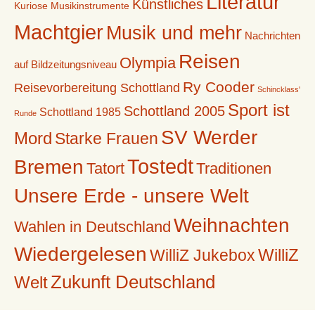
Literatur
Künstliches
Kuriose Musikinstrumente
Machtgier
Musik und mehr
Nachrichten
Reisen
Olympia
auf Bildzeitungsniveau
Ry Cooder
Reisevorbereitung Schottland
Schincklass'
Sport ist
Schottland 2005
Schottland 1985
Runde
SV Werder
Mord
Starke Frauen
Tostedt
Bremen
Tatort
Traditionen
Unsere Erde - unsere Welt
Weihnachten
Wahlen in Deutschland
Wiedergelesen
WilliZ
WilliZ Jukebox
Zukunft Deutschland
Welt