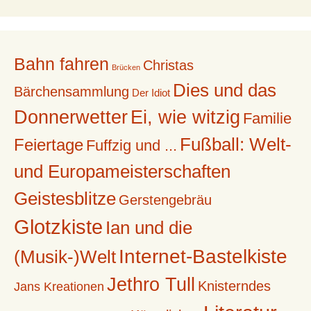
Bahn fahren
Christas
Brücken
Dies und das
Bärchensammlung
Der Idiot
Donnerwetter
Ei, wie witzig
Familie
Fußball: Welt-
Feiertage
Fuffzig und ...
und Europameisterschaften
Geistesblitze
Gerstengebräu
Glotzkiste
Ian und die
Internet-Bastelkiste
(Musik-)Welt
Jethro Tull
Knisterndes
Jans Kreationen