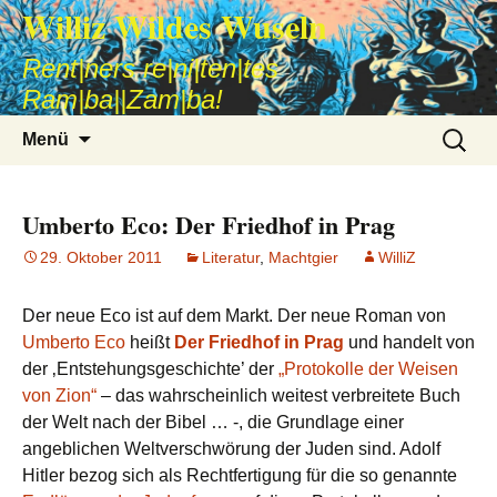
Williz Wildes Wuseln
Rent|ners re|ni|ten|tes
Ram|ba||Zam|ba!
Zum
Suche
Menü
Inhalt
nach:
springen
Umberto Eco: Der Friedhof in Prag
29. Oktober 2011
Literatur
,
Machtgier
WilliZ
Der neue Eco ist auf dem Markt. Der neue Roman von
Umberto Eco
heißt
Der Friedhof in Prag
und handelt von
der ‚Entstehungsgeschichte’ der
„Protokolle der Weisen
von Zion“
– das wahrscheinlich weitest verbreitete Buch
der Welt nach der Bibel … -, die Grundlage einer
angeblichen Weltverschwörung der Juden sind. Adolf
Hitler bezog sich als Rechtfertigung für die so genannte