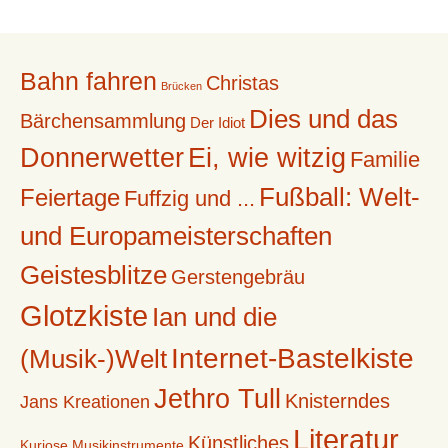
Bahn fahren
Christas
Brücken
Dies und das
Bärchensammlung
Der Idiot
Donnerwetter
Ei, wie witzig
Familie
Fußball: Welt-
Feiertage
Fuffzig und ...
und Europameisterschaften
Geistesblitze
Gerstengebräu
Glotzkiste
Ian und die
Internet-Bastelkiste
(Musik-)Welt
Jethro Tull
Knisterndes
Jans Kreationen
Literatur
Künstliches
Kuriose Musikinstrumente