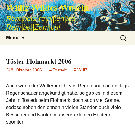
Williz Wildes Wuseln
Rent|ners re|ni|ten|tes
Ram|ba||Zam|ba!
Zum
Suche
Menü
Inhalt
nach:
springen
Töster Flohmarkt 2006
8. Oktober 2006
Tostedt
WilliZ
Auch wenn der Wetterbericht viel Regen und nachmittags
Regenschauer angekündigt hatte, so gab es in diesem
Jahr in Tostedt beim Flohmarkt doch auch viel Sonne,
sodass neben den ohnehin vielen Ständen auch viele
Besucher und Käufer in unseren kleinen Heideort
strömten.