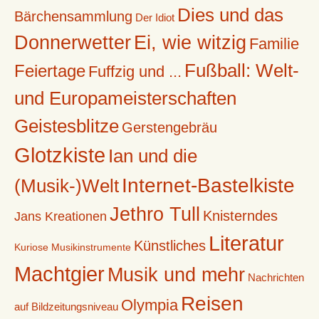
Dies und das
Bärchensammlung
Der Idiot
Donnerwetter
Ei, wie witzig
Familie
Fußball: Welt-
Feiertage
Fuffzig und ...
und Europameisterschaften
Geistesblitze
Gerstengebräu
Glotzkiste
Ian und die
Internet-Bastelkiste
(Musik-)Welt
Jethro Tull
Knisterndes
Jans Kreationen
Literatur
Künstliches
Kuriose Musikinstrumente
Machtgier
Musik und mehr
Nachrichten
Reisen
Olympia
auf Bildzeitungsniveau