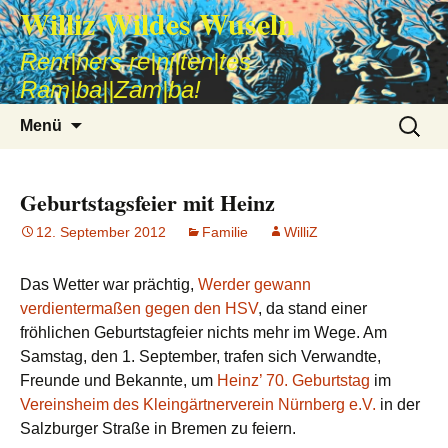
Williz Wildes Wuseln
Rent|ners re|ni|ten|tes
Ram|ba||Zam|ba!
Zum
Suche
Menü
Inhalt
nach:
springen
Geburtstagsfeier mit Heinz
12. September 2012
Familie
WilliZ
Das Wetter war prächtig,
Werder gewann
verdientermaßen gegen den HSV
, da stand einer
fröhlichen Geburtstagfeier nichts mehr im Wege. Am
Samstag, den 1. September, trafen sich Verwandte,
Freunde und Bekannte, um
Heinz’ 70. Geburtstag
im
Vereinsheim des Kleingärtnerverein Nürnberg e.V.
in der
Salzburger Straße in Bremen zu feiern.