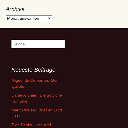
Archive
Archive
Suche
nach:
Neueste Beiträge
Miguel de Cervantes: Don
Quijote
Dante Alighieri: Die göttliche
Komödie
Martin Walser: Brief an Lord
Liszt
Twin Peaks – alle drei