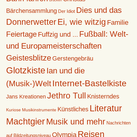
Brücken
Dies und das
Bärchensammlung
Der Idiot
Donnerwetter
Ei, wie witzig
Familie
Fußball: Welt-
Feiertage
Fuffzig und ...
und Europameisterschaften
Geistesblitze
Gerstengebräu
Glotzkiste
Ian und die
Internet-Bastelkiste
(Musik-)Welt
Jethro Tull
Knisterndes
Jans Kreationen
Literatur
Künstliches
Kuriose Musikinstrumente
Machtgier
Musik und mehr
Nachrichten
Reisen
Olympia
auf Bildzeitungsniveau