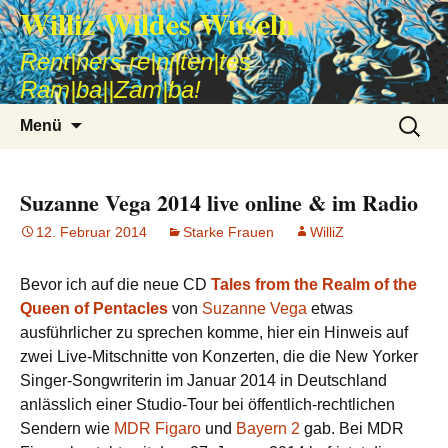
Williz Wildes Wuseln
Rent|ners re|ni|ten|tes
Ram|ba||Zam|ba!
Zum
Suche
Menü
Inhalt
nach:
springen
Suzanne Vega 2014 live online & im Radio
12. Februar 2014
Starke Frauen
WilliZ
Bevor ich auf die neue CD
Tales from the Realm of the
Queen of Pentacles
von
Suzanne Vega
etwas
ausführlicher zu sprechen komme, hier ein Hinweis auf
zwei Live-Mitschnitte von Konzerten, die die New Yorker
Singer-Songwriterin im Januar 2014 in Deutschland
anlässlich einer Studio-Tour bei öffentlich-rechtlichen
Sendern wie
MDR Figaro
und
Bayern 2
gab. Bei MDR