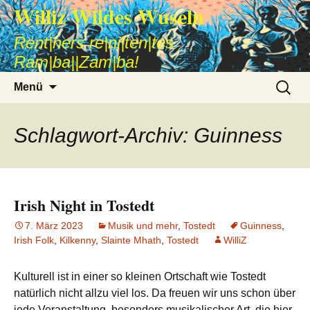
Williz Wildes Wuseln
Rent|ners re|ni|ten|tes
Ram|ba||Zam|ba!
Zum
Suche
Menü
Inhalt
nach:
springen
Schlagwort-Archiv: Guinness
Irish Night in Tostedt
7. März 2023
Musik und mehr
,
Tostedt
Guinness
,
Irish Folk
,
Kilkenny
,
Slainte Mhath
,
Tostedt
WilliZ
Kulturell ist in einer so kleinen Ortschaft wie Tostedt
natürlich nicht allzu viel los. Da freuen wir uns schon über
jede Veranstaltung, besonders musikalischer Art, die hier