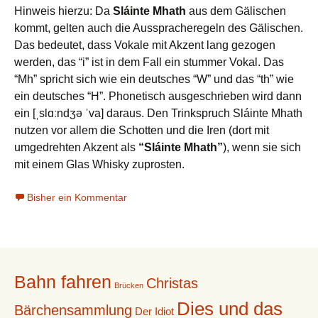
Hinweis hierzu: Da
Sláinte Mhath
aus dem Gälischen
kommt, gelten auch die Ausspracheregeln des Gälischen.
Das bedeutet, dass Vokale mit Akzent lang gezogen
werden, das “i” ist in dem Fall ein stummer Vokal. Das
“Mh” spricht sich wie ein deutsches “W” und das “th” wie
ein deutsches “H”. Phonetisch ausgeschrieben wird dann
ein [ˌslɑːndʒə ˈva] daraus. Den Trinkspruch Sláinte Mhath
nutzen vor allem die Schotten und die Iren (dort mit
umgedrehten Akzent als
“Sláinte Mhath”
), wenn sie sich
mit einem Glas Whisky zuprosten.
Bisher ein Kommentar
Bahn fahren
Christas
Brücken
Dies und das
Bärchensammlung
Der Idiot