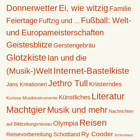
Donnerwetter
Ei, wie witzig
Familie
Fußball: Welt-
Feiertage
Fuffzig und ...
und Europameisterschaften
Geistesblitze
Gerstengebräu
Glotzkiste
Ian und die
Internet-Bastelkiste
(Musik-)Welt
Jethro Tull
Knisterndes
Jans Kreationen
Literatur
Künstliches
Kuriose Musikinstrumente
Machtgier
Musik und mehr
Nachrichten
Reisen
Olympia
auf Bildzeitungsniveau
Ry Cooder
Reisevorbereitung Schottland
Schincklass'