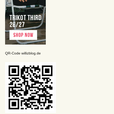
QR-Code willizblog.de