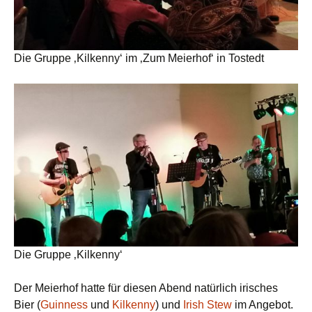
Die Gruppe ‚Kilkenny‘ im ‚Zum Meierhof‘ in Tostedt
Die Gruppe ‚Kilkenny‘
Der Meierhof hatte für diesen Abend natürlich irisches
Bier (
Guinness
und
Kilkenny
) und
Irish Stew
im Angebot.