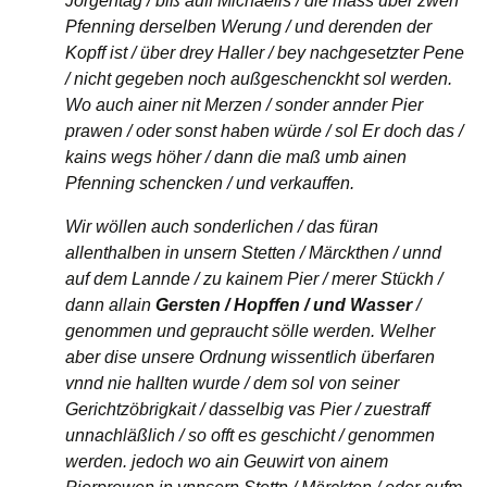
Jorgentag / biß auff Michaelis / die mass über zwen
Pfenning derselben Werung / und derenden der
Kopff ist / über drey Haller / bey nachgesetzter Pene
/ nicht gegeben noch außgeschenckht sol werden.
Wo auch ainer nit Merzen / sonder annder Pier
prawen / oder sonst haben würde / sol Er doch das /
kains wegs höher / dann die maß umb ainen
Pfenning schencken / und verkauffen.
Wir wöllen auch sonderlichen / das füran
allenthalben in unsern Stetten / Märckthen / unnd
auf dem Lannde / zu kainem Pier / merer Stückh /
dann allain
Gersten / Hopffen / und Wasser
/
genommen und gepraucht sölle werden. Welher
aber dise unsere Ordnung wissentlich überfaren
vnnd nie hallten wurde / dem sol von seiner
Gerichtzöbrigkait / dasselbig vas Pier / zuestraff
unnachläßlich / so offt es geschicht / genommen
werden. jedoch wo ain Geuwirt von ainem