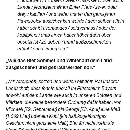
Pierprewen in vnnsern Stettn / Märckten / oder aufm
Lande / jezuezeitn ainen Emer Piers / zwen oder
drey / kauffen / und wider unnter den gemaynen
Pawrsuolck ausschenken würde / dem selben allain
/ aber sonßt nyemandes / soldyemass / oder der
kopffpiers / umb ainen haller höher dann oben
gesetzt ist / ze geben / unnd außzeschencken
erlaubt unnd vnuerpotn.“
„Wie das Bier Sommer und Winter auf dem Land
ausgeschenkt und gebraut werden soll.“
„Wir verordnen, setzen und wollen mit dem Rat unserer
Landschaft, dass forthin überall im Fürstentum Bayern
sowohl auf dem Lande wie auch in unseren Städten und
Märkten, die keine besondere Ordnung dafür haben, von
Michaeli [29. September] bis Georgi [23. April] eine Maß
[1,069 Liter] oder ein Kopf [ein halbkugelförmiges
Geschirr, nicht ganz eine Maß] Bier für nicht mehr als