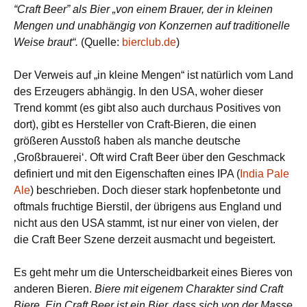
“Craft Beer” als Bier „von einem Brauer, der in kleinen
Mengen und unabhängig von Konzernen auf traditionelle
Weise braut“.
(Quelle:
bierclub.de
)
Der Verweis auf „in kleine Mengen“ ist natürlich vom Land
des Erzeugers abhängig. In den USA, woher dieser
Trend kommt (es gibt also auch durchaus Positives von
dort), gibt es Hersteller von Craft-Bieren, die einen
größeren Ausstoß haben als manche deutsche
‚Großbrauerei‘. Oft wird Craft Beer über den Geschmack
definiert und mit den Eigenschaften eines IPA (
India Pale
Ale
) beschrieben. Doch dieser stark hopfenbetonte und
oftmals fruchtige Bierstil, der übrigens aus England und
nicht aus den USA stammt, ist nur einer von vielen, der
die Craft Beer Szene derzeit ausmacht und begeistert.
Es geht mehr um die Unterscheidbarkeit eines Bieres von
anderen Bieren.
Biere mit eigenem Charakter sind Craft
Biere. Ein Craft Beer ist ein Bier, dass sich von der Masse