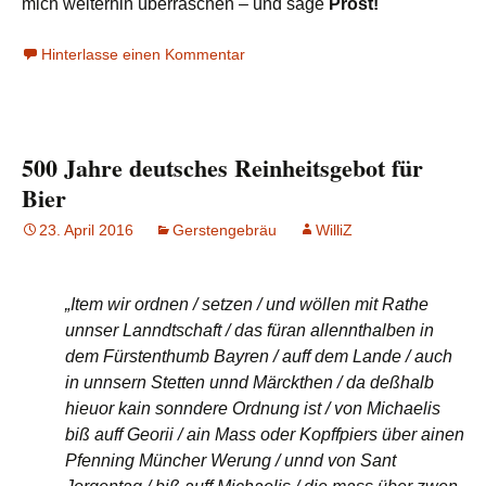
mich weiterhin überraschen – und sage
Prost!
Hinterlasse einen Kommentar
500 Jahre deutsches Reinheitsgebot für
Bier
23. April 2016
Gerstengebräu
WilliZ
„Item wir ordnen / setzen / und wöllen mit Rathe
unnser Lanndtschaft / das füran allennthalben in
dem Fürstenthumb Bayren / auff dem Lande / auch
in unnsern Stetten unnd Märckthen / da deßhalb
hieuor kain sonndere Ordnung ist / von Michaelis
biß auff Georii / ain Mass oder Kopffpiers über ainen
Pfenning Müncher Werung / unnd von Sant