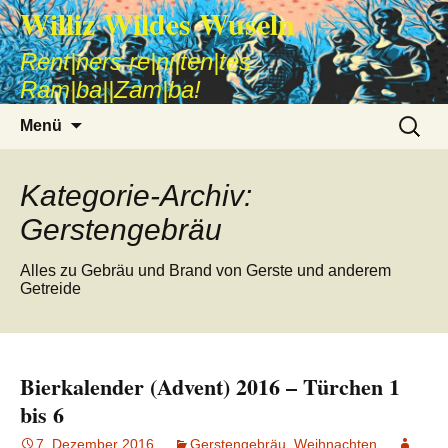
Williz Wildes Wuseln
Rent|ners re|ni|ten|tes
Ram|ba||Zam|ba!
Zum
Suche
Menü
Inhalt
nach:
springen
Kategorie-Archiv:
Gerstengebräu
Alles zu Gebräu und Brand von Gerste und anderem
Getreide
Bierkalender (Advent) 2016 – Türchen 1
bis 6
7. Dezember 2016
Gerstengebräu
,
Weihnachten