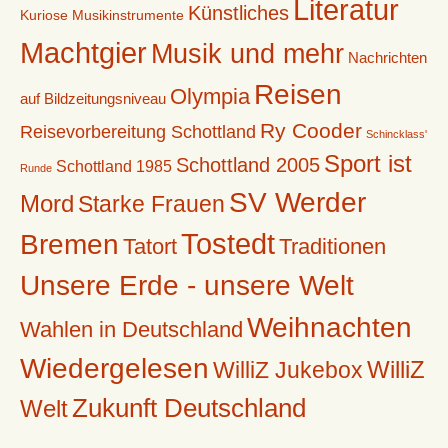
Literatur
Künstliches
Kuriose Musikinstrumente
Machtgier
Musik und mehr
Nachrichten
Reisen
Olympia
auf Bildzeitungsniveau
Ry Cooder
Reisevorbereitung Schottland
Schincklass'
Sport ist
Schottland 2005
Schottland 1985
Runde
SV Werder
Mord
Starke Frauen
Tostedt
Bremen
Tatort
Traditionen
Unsere Erde - unsere Welt
Weihnachten
Wahlen in Deutschland
Wiedergelesen
WilliZ
WilliZ Jukebox
Zukunft Deutschland
Welt