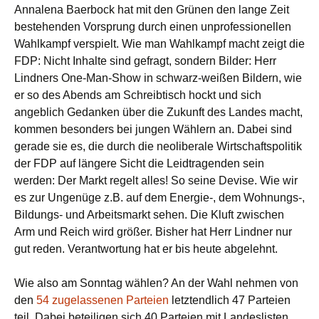
Annalena Baerbock hat mit den Grünen den lange Zeit
bestehenden Vorsprung durch einen unprofessionellen
Wahlkampf verspielt. Wie man Wahlkampf macht zeigt die
FDP: Nicht Inhalte sind gefragt, sondern Bilder: Herr
Lindners One-Man-Show in schwarz-weißen Bildern, wie
er so des Abends am Schreibtisch hockt und sich
angeblich Gedanken über die Zukunft des Landes macht,
kommen besonders bei jungen Wählern an. Dabei sind
gerade sie es, die durch die neoliberale Wirtschaftspolitik
der FDP auf längere Sicht die Leidtragenden sein
werden: Der Markt regelt alles! So seine Devise. Wie wir
es zur Ungenüge z.B. auf dem Energie-, dem Wohnungs-,
Bildungs- und Arbeitsmarkt sehen. Die Kluft zwischen
Arm und Reich wird größer. Bisher hat Herr Lindner nur
gut reden. Verantwortung hat er bis heute abgelehnt.
Wie also am Sonntag wählen? An der Wahl nehmen von
den
54 zugelassenen Parteien
letztendlich 47 Parteien
teil. Dabei beteiligen sich 40 Parteien mit Landeslisten.