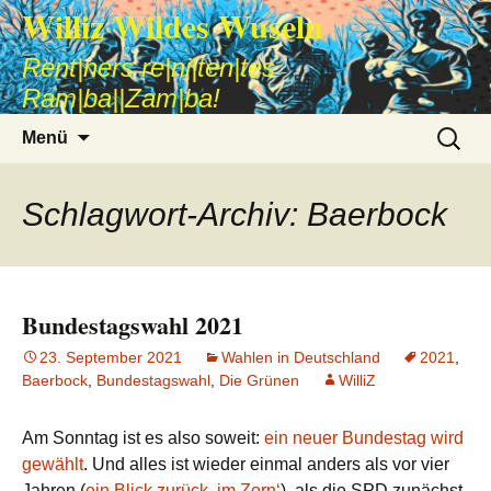
Williz Wildes Wuseln
Rent|ners re|ni|ten|tes
Ram|ba||Zam|ba!
Zum
Suche
Menü
Inhalt
nach:
springen
Schlagwort-Archiv: Baerbock
Bundestagswahl 2021
23. September 2021
Wahlen in Deutschland
2021
,
Baerbock
,
Bundestagswahl
,
Die Grünen
WilliZ
Am Sonntag ist es also soweit:
ein neuer Bundestag wird
gewählt
. Und alles ist wieder einmal anders als vor vier
Jahren (
ein Blick zurück ‚im Zorn‘
), als die SPD zunächst