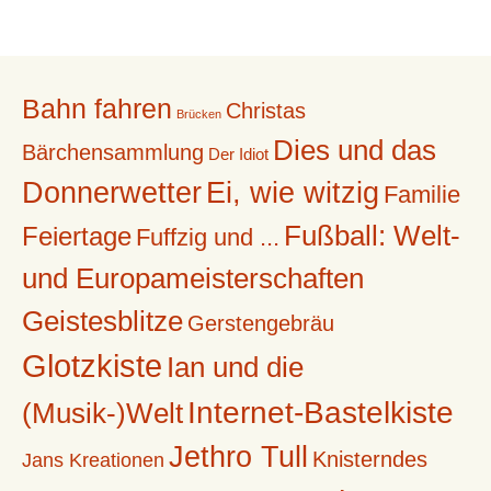
Bahn fahren
Christas
Brücken
Dies und das
Bärchensammlung
Der Idiot
Donnerwetter
Ei, wie witzig
Familie
Fußball: Welt-
Feiertage
Fuffzig und ...
und Europameisterschaften
Geistesblitze
Gerstengebräu
Glotzkiste
Ian und die
Internet-Bastelkiste
(Musik-)Welt
Jethro Tull
Knisterndes
Jans Kreationen