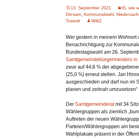
13. September 2021
Ei, wie w
Dörsam
,
Kommunalwahl
,
Niedersac
Tostedt
WilliZ
Wer gestern in meinem Wohnort wä
Benachrichtigung zur Kommunalw
Bundestagswahl am 26. September
Samtgemeindebürgermeisters in 
zwar auf 44,6 % der abgegebene
(25,0 %) erneut stellen. Jan Hin
ausgeschieden und darf nun im S
planen und zeitnah umzusetzen“ 
Der
Samtgemeinderat
mit 34 Sitz
Wählergruppen als ziemlich „bun
Auftreten der neuen Wählergrupp
Parteien/Wählergruppen am best
Wahlplakate präsent in der Öffent