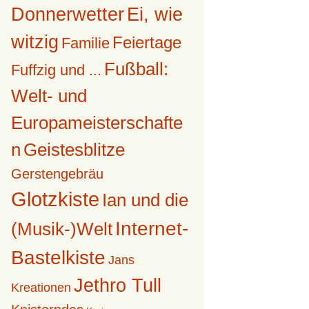
Donnerwetter
Ei, wie
witzig
Feiertage
Familie
Fußball:
Fuffzig und ...
Welt- und
Europameisterschafte
n
Geistesblitze
Gerstengebräu
Glotzkiste
Ian und die
Internet-
(Musik-)Welt
Bastelkiste
Jans
Jethro Tull
Kreationen