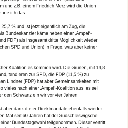
 ihm und z.B. einem Friedrich Merz wird die Union
enne ich das.
25,7 % und ist jetzt eigentlich am Zug, die
 als Bundeskanzler käme neben einer ‚Ampel‘-
 und FDP) als insgesamt dritte Möglichkeit wieder
schen SPD und Union) in Frage, was aber keiner
cher Koalition es kommen wird. Die Grünen, mit 14,8
Land, tendieren zur SPD, die FDP (11,5 %) zu
 Lindner (FDP) hat aber Gemeinsamkeiten mit
o vieles nach einer ‚Ampel‘-Koalition aus, es sei
r den Schwanz ein wir vor vier Jahren.
ist aber dank dreier Direktmandate ebenfalls wieder
ten Mal seit 60 Jahren hat der Südschleswigsche
iner Bundestagswahl teilgenommen. Dieser vertritt