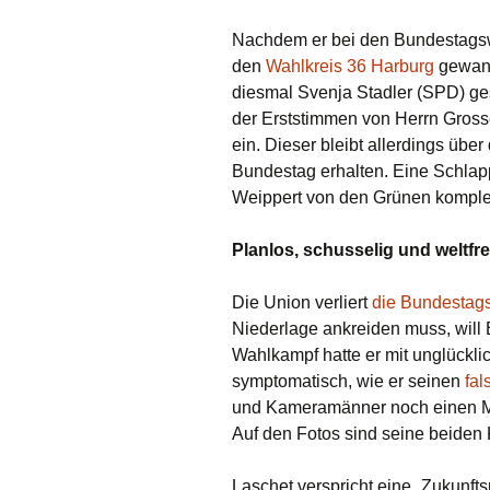
Nachdem er bei den Bundestagsw
den
Wahlkreis 36 Harburg
gewann
diesmal Svenja Stadler (SPD) ge
der Erststimmen von Herrn Gross
ein. Dieser bleibt allerdings über
Bundestag erhalten. Eine Schlap
Weippert von den Grünen komplett
Planlos, schusselig und weltf
Die Union verliert
die Bundestag
Niederlage ankreiden muss, will
Wahlkampf hatte er mit unglückli
symptomatisch, wie er seinen
fal
und Kameramänner noch einen Mome
Auf den Fotos sind seine beiden 
Laschet verspricht eine „Zukunft