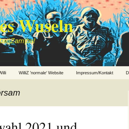
des Wuseln
|ba||Zam|ba!
lli
WilliZ ’normale‘ Website
Impressum/Kontakt
D
örsam
wahl 2021 und