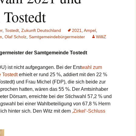
 Tostedt
er
,
Tostedt
,
Zukunft Deutschland
2021
,
Ampel
,
m
,
Olaf Scholz
,
Samtgemeindebürgermeister
WilliZ
rgermeister der Samtgemeinde Tostedt
U) ist nicht aufgegangen. Bei der Erst
wahl zum
 Tostedt
erhielt er rund 25 %, addiert mit den 22 %
ostedt) und Frau Michel (FDP), die sich beide zur
sprochen hatten, wären das 55 %. Der Amtsinhaber
ter Dörsam, erreichte bei der Stichwahl 57,2 % und
agswahl bei einer Wahlbeteiligung von 67,8 % Herrn
ich hinter sich. Den Witz mit dem
‚Zirkel‘-Schluss