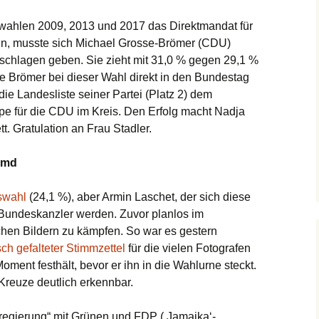
ahlen 2009, 2013 und 2017 das Direktmandat für
, musste sich Michael Grosse-Brömer (CDU)
schlagen geben. Sie zieht mit 31,0 % gegen 29,1 %
e Brömer bei dieser Wahl direkt in den Bundestag
 die Landesliste seiner Partei (Platz 2) dem
pe für die CDU im Kreis. Den Erfolg macht Nadja
. Gratulation an Frau Stadler.
remd
swahl
(24,1 %), aber Armin Laschet, der sich diese
 Bundeskanzler werden. Zuvor planlos im
chen Bildern zu kämpfen. So war es gestern
sch gefalteter Stimmzettel
für die vielen Fotografen
nt festhält, bevor er ihn in die Wahlurne steckt.
Kreuze deutlich erkennbar.
sregierung“ mit Grünen und FDP (‚Jamaika‘-