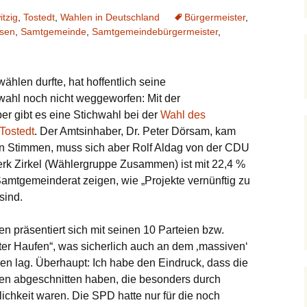
itzig
,
Tostedt
,
Wahlen in Deutschland
Bürgermeister
,
hsen
,
Samtgemeinde
,
Samtgemeindebürgermeister
,
hlen durfte, hat hoffentlich seine
ahl noch nicht weggeworfen: Mit der
 gibt es eine Stichwahl bei der
Wahl des
Tostedt
. Der Amtsinhaber, Dr. Peter Dörsam, kam
n Stimmen, muss sich aber Rolf Aldag von der CDU
nerk Zirkel (Wählergruppe Zusammen) ist mit 22,4 %
amtgemeinderat zeigen, wie „Projekte vernünftig zu
sind.
en präsentiert sich mit seinen 10 Parteien bzw.
ter Haufen“, was sicherlich auch an dem ‚massiven‘
en lag. Überhaupt: Ich habe den Eindruck, dass die
en abgeschnitten haben, die besonders durch
lichkeit waren. Die SPD hatte nur für die noch