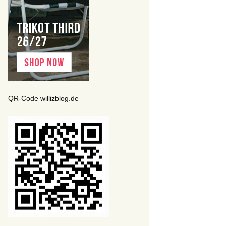
QR-Code willizblog.de