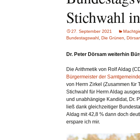
Stichwahl in
27. September 2021
Machtgi
Bundestagswahl
,
Die Grünen
,
Dörsa
Dr. Peter Dörsam weiterhin Bü
Die Arithmetik von Rolf Aldag (CD
Bürgermeister der Samtgemeinde
von Herrn Zirkel (Zusammen für T
Stichwahl für Herrn Aldag ausge
und unabhängige Kandidat, Dr. Pe
ließ dank gleichzeitiger Bundest
Aldag mit 42,8 % dann doch deutl
erspare ich mir.