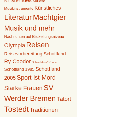
Knisterndes
Kuriose
Künstliches
Musikinstrumente
Literatur
Machtgier
Musik und mehr
Nachrichten auf Bildzeitungsniveau
Reisen
Olympia
Reisevorbereitung Schottland
Ry Cooder
Schincklass' Runde
Schottland
Schottland 1985
Sport ist Mord
2005
SV
Starke Frauen
Werder Bremen
Tatort
Tostedt
Traditionen