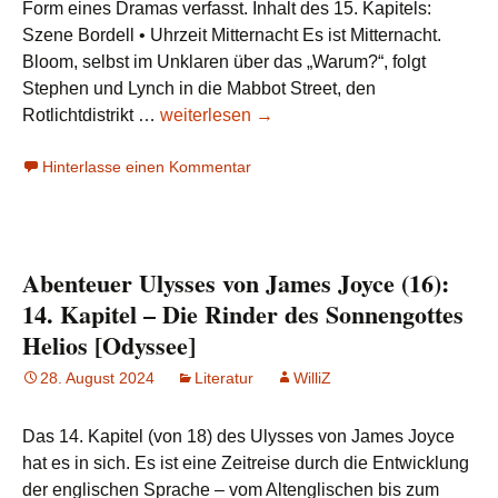
Form eines Dramas verfasst. Inhalt des 15. Kapitels:
Szene Bordell • Uhrzeit Mitternacht Es ist Mitternacht.
Bloom, selbst im Unklaren über das „Warum?“, folgt
Stephen und Lynch in die Mabbot Street, den
Abenteuer
Rotlichtdistrikt …
weiterlesen
→
Ulysses
Hinterlasse einen Kommentar
von
James
Joyce
(17):
Abenteuer Ulysses von James Joyce (16):
15.
Kapitel
14. Kapitel – Die Rinder des Sonnengottes
–
Helios [Odyssee]
Circe
28. August 2024
Literatur
WilliZ
[Odyssee]
Das 14. Kapitel (von 18) des Ulysses von James Joyce
hat es in sich. Es ist eine Zeitreise durch die Entwicklung
der englischen Sprache – vom Altenglischen bis zum