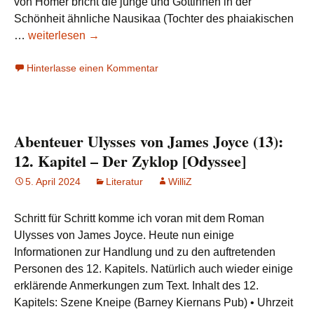
von Homer bricht die junge und Göttinnen in der
Schönheit ähnliche Nausikaa (Tochter des phaiakischen
Abenteuer
…
weiterlesen
→
Ulysses
Hinterlasse einen Kommentar
von
James
Joyce
(14):
Abenteuer Ulysses von James Joyce (13):
13.
Kapitel
12. Kapitel – Der Zyklop [Odyssee]
–
5. April 2024
Literatur
WilliZ
Nausikaa
[Odyssee]
Schritt für Schritt komme ich voran mit dem Roman
Ulysses von James Joyce. Heute nun einige
Informationen zur Handlung und zu den auftretenden
Personen des 12. Kapitels. Natürlich auch wieder einige
erklärende Anmerkungen zum Text. Inhalt des 12.
Kapitels: Szene Kneipe (Barney Kiernans Pub) • Uhrzeit