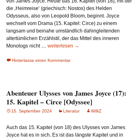
von James Joyce. Heute das 16. Kapitel (von 18), mit der
die ‚Heimreise‘ (griechisch: Nostos) des Helden
Odysseus, also von Leopold Bloom, beginnt. Joyce
wechselt vom Drama (15. Kapitel: Circe) zu einem
langsam und beinahe umständlich dahingleitenden
altertümlichen Erzählstil, der das Mittel des inneren
Abenteuer
Monologs nicht …
weiterlesen
→
Ulysses
Hinterlasse einen Kommentar
von
James
Joyce
(18):
Abenteuer Ulysses von James Joyce (17):
16.
Kapitel
15. Kapitel – Circe [Odyssee]
–
15. September 2024
Literatur
WilliZ
Eumaeus
[Nostos
Auch das 15. Kapitel (von 18) des Ulysses von James
–
Joyce hat es in sich. Es ist das längste Kapitel und in
Heimkehr]