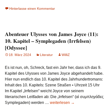
Ulysses
Hinterlasse einen Kommentar
von
James
Joyce
(12):
Abenteuer Ulysses von James Joyce (11):
11.
Kapitel
10. Kapitel – Symplegaden (Irrfelsen)
–
[Odyssee]
Sirenen
18. März 2024
Literatur
WilliZ
[Odyssee]
Es ist nun, oh, Schreck, fast ein Jahr her, dass ich das 9.
Kapitel des Ulysses von James Joyce abgehandelt habe.
Hier nun endlich das 10. Kapitel des Jahrhundertromans:
Inhalt des 10. Kapitels: Szene Straßen • Uhrzeit 15 Uhr
Im Kapitel „Irrfelsen“ weicht Joyce von seinem
literarischen Leitfaden ab: Die „Irrfelsen“ (αἱ συμπληγάδες
Abenteuer
Symplegaden) werden …
weiterlesen
→
Ulysses