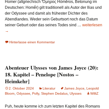
Homer (altgriechisch Ὅμηρος Hómēros, Betonung im
Deutschen: Homḗr) gilt traditionell als Autor der Ilias und
der Odyssee und damit als frühester Dichter des
Abendlandes. Weder sein Geburtsort noch das Datum
Abenteuer
seiner Geburt oder das seines Todes sind …
weiterlesen
Ulysses
→
von
Hinterlasse einen Kommentar
James
Joyce
(21):
Das
Abenteuer Ulysses von James Joyce (20):
Original:
Odyssee
18. Kapitel – Penelope [Nostos –
von
Heimkehr]
Homer
2. Oktober 2024
Literatur
James Joyce
,
Leopold
Bloom
,
Odyssee
,
Polly
,
Stephen Dedalus
,
Ulysses
WilliZ
Puh, heute komme ich zum letzten Kapitel des Romans