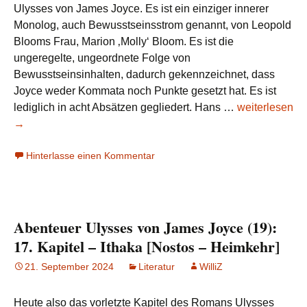
Ulysses von James Joyce. Es ist ein einziger innerer
Monolog, auch Bewusstseinsstrom genannt, von Leopold
Blooms Frau, Marion ‚Molly‘ Bloom. Es ist die
ungeregelte, ungeordnete Folge von
Bewusstseinsinhalten, dadurch gekennzeichnet, dass
Joyce weder Kommata noch Punkte gesetzt hat. Es ist
Abenteuer
lediglich in acht Absätzen gegliedert. Hans …
weiterlesen
Ulysses
→
von
Hinterlasse einen Kommentar
James
Joyce
(20):
18.
Abenteuer Ulysses von James Joyce (19):
Kapitel
–
17. Kapitel – Ithaka [Nostos – Heimkehr]
Penelope
21. September 2024
Literatur
WilliZ
[Nostos
–
Heute also das vorletzte Kapitel des Romans Ulysses
Heimkehr]