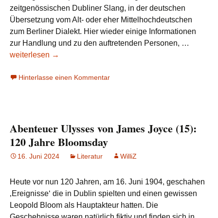
zeitgenössischen Dubliner Slang, in der deutschen
Übersetzung vom Alt- oder eher Mittelhochdeutschen
zum Berliner Dialekt. Hier wieder einige Informationen
Abenteu
zur Handlung und zu den auftretenden Personen, …
Ulysses
weiterlesen
→
von
Hinterlasse einen Kommentar
James
Joyce
(16):
14.
Abenteuer Ulysses von James Joyce (15):
Kapitel
–
120 Jahre Bloomsday
Die
16. Juni 2024
Literatur
WilliZ
Rinder
des
Heute vor nun 120 Jahren, am 16. Juni 1904, geschahen
Sonneng
‚Ereignisse‘ die in Dublin spielten und einen gewissen
Helios
Leopold Bloom als Hauptakteur hatten. Die
[Odysse
Geschehnisse waren natürlich fiktiv und finden sich in