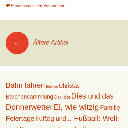
Hinterlasse einen Kommentar
von
James
Joyce
(11):
Beitrags-
10.
←
Kapitel
Ältere Artikel
–
Navigation
Symplegaden
(Irrfelsen)
[Odyssee]
Bahn fahren
Christas
Brücken
Dies und das
Bärchensammlung
Der Idiot
Donnerwetter
Ei, wie witzig
Familie
Fußball: Welt-
Feiertage
Fuffzig und ...