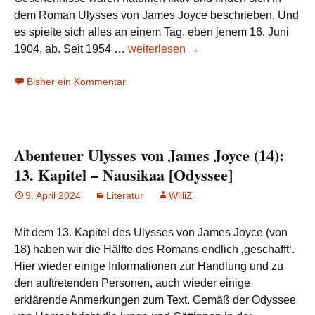
dem Roman Ulysses von James Joyce beschrieben. Und
es spielte sich alles an einem Tag, eben jenem 16. Juni
Abenteuer
1904, ab. Seit 1954 …
weiterlesen
→
Ulysses
Bisher ein Kommentar
von
James
Joyce
(15):
Abenteuer Ulysses von James Joyce (14):
120
Jahre
13. Kapitel – Nausikaa [Odyssee]
Bloomsday
9. April 2024
Literatur
WilliZ
Mit dem 13. Kapitel des Ulysses von James Joyce (von
18) haben wir die Hälfte des Romans endlich ‚geschafft‘.
Hier wieder einige Informationen zur Handlung und zu
den auftretenden Personen, auch wieder einige
erklärende Anmerkungen zum Text. Gemäß der Odyssee