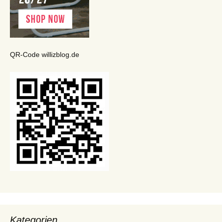
QR-Code willizblog.de
Kategorien