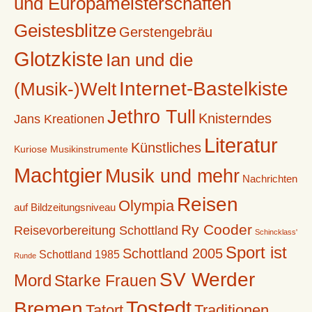
und Europameisterschaften
Geistesblitze
Gerstengebräu
Glotzkiste
Ian und die
Internet-Bastelkiste
(Musik-)Welt
Jethro Tull
Knisterndes
Jans Kreationen
Literatur
Künstliches
Kuriose Musikinstrumente
Machtgier
Musik und mehr
Nachrichten
Reisen
Olympia
auf Bildzeitungsniveau
Ry Cooder
Reisevorbereitung Schottland
Schincklass'
Sport ist
Schottland 2005
Schottland 1985
Runde
SV Werder
Mord
Starke Frauen
Tostedt
Bremen
Tatort
Traditionen