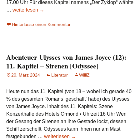
17.00 Uhr Für dieses Kapitel namens „Der Zyklop“ wählte
Abenteuer
…
weiterlesen
→
Ulysses
Hinterlasse einen Kommentar
von
James
Joyce
(13):
Abenteuer Ulysses von James Joyce (12):
12.
Kapitel
11. Kapitel – Sirenen [Odyssee]
–
20. März 2024
Literatur
WilliZ
Der
Zyklop
Heute nun das 11. Kapitel (von 18 – wobei ich gerade 40
[Odyssee]
% des gesamten Romans ‚geschafft‘ habe) des Ulysses
von James Joyce. Inhalt des 11. Kapitels: Szene
Konzerthalle des Hotels Ormond • Uhrzeit 16 Uhr Wen
der Gesang der Sirenen an ihre Gestade lockt, dessen
Schiff zerschellt. Odysseus kann ihnen nur am Mast
Abenteuer
festgebunden …
weiterlesen
→