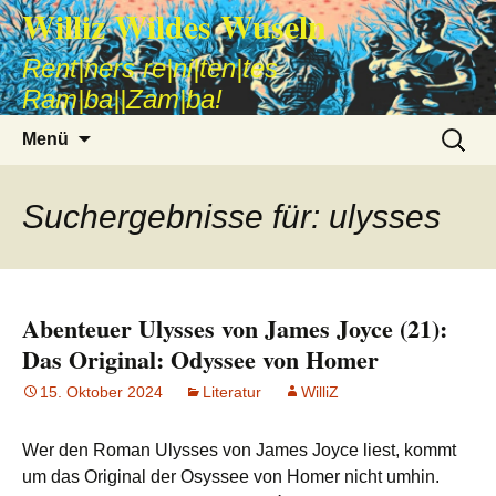
Williz Wildes Wuseln
Rent|ners re|ni|ten|tes
Ram|ba||Zam|ba!
Zum
Suche
Menü
Inhalt
nach:
springen
Suchergebnisse für: ulysses
Abenteuer Ulysses von James Joyce (21):
Das Original: Odyssee von Homer
15. Oktober 2024
Literatur
WilliZ
Wer den Roman Ulysses von James Joyce liest, kommt
um das Original der Osyssee von Homer nicht umhin.