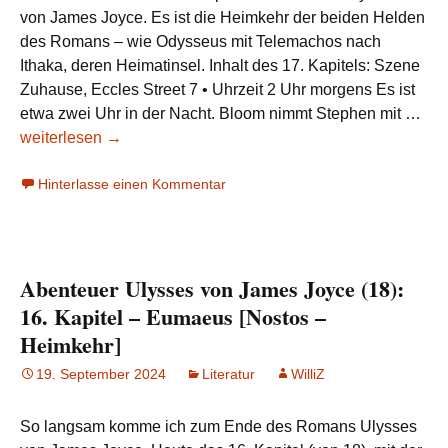
von James Joyce. Es ist die Heimkehr der beiden Helden
des Romans – wie Odysseus mit Telemachos nach
Ithaka, deren Heimatinsel. Inhalt des 17. Kapitels: Szene
Zuhause, Eccles Street 7 • Uhrzeit 2 Uhr morgens Es ist
Abe
etwa zwei Uhr in der Nacht. Bloom nimmt Stephen mit …
Uly
weiterlesen
→
von
Hinterlasse einen Kommentar
Ja
Joy
(19)
17.
Abenteuer Ulysses von James Joyce (18):
Kap
–
16. Kapitel – Eumaeus [Nostos –
Ith
Heimkehr]
[No
19. September 2024
Literatur
WilliZ
–
Hei
So langsam komme ich zum Ende des Romans Ulysses