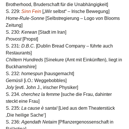
Brotherhood, Bruderschaft für die Unabhängigkeit]
S. 229:
Sinn Fein
[„Wir selbst“ – Irische Bewegung]
Home-Rule-Sonne
[Selbstregierung – Logo von Blooms
Zeitung]
S. 230:
Kerwan
[Stadt im Iran]
Provost
[Propst]
S. 231:
D.B.C.
[Dublin Bread Company – führte auch
Restaurants]
Chiltern Hundreds
[Sinekure (Amt mit Einkünften), liegt in
Buckhamshire]
S. 232:
homespun
[hausgemacht]
Gemüsli
[i.O.: Weggebobbles]
Joly
[evtl. John J., irischer Physiker]
S. 234.
cherchez la femme
[suche die Frau, dahinter
steckt eine Frau]
S. 235:
La cause è santa!
[Lied aus dem Theaterstück
‚Die heilige Sache‘]
S. 236:
Agendath Netaim
[Pflanzergenossenschaft in
Palästina]