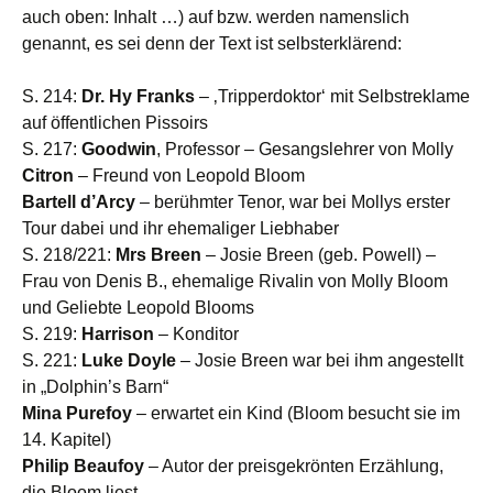
auch oben: Inhalt …) auf bzw. werden namenslich
genannt, es sei denn der Text ist selbsterklärend:
S. 214:
Dr. Hy Franks
– ‚Tripperdoktor‘ mit Selbstreklame
auf öffentlichen Pissoirs
S. 217:
Goodwin
, Professor – Gesangslehrer von Molly
Citron
– Freund von Leopold Bloom
Bartell d’Arcy
– berühmter Tenor, war bei Mollys erster
Tour dabei und ihr ehemaliger Liebhaber
S. 218/221:
Mrs Breen
– Josie Breen (geb. Powell) –
Frau von Denis B., ehemalige Rivalin von Molly Bloom
und Geliebte Leopold Blooms
S. 219:
Harrison
– Konditor
S. 221:
Luke Doyle
– Josie Breen war bei ihm angestellt
in „Dolphin’s Barn“
Mina Purefoy
– erwartet ein Kind (Bloom besucht sie im
14. Kapitel)
Philip Beaufoy
– Autor der preisgekrönten Erzählung,
die Bloom liest