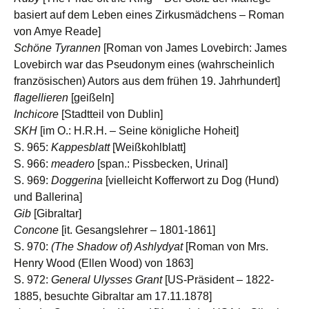
basiert auf dem Leben eines Zirkusmädchens – Roman
von Amye Reade]
Schöne Tyrannen
[Roman von James Lovebirch: James
Lovebirch war das Pseudonym eines (wahrscheinlich
französischen) Autors aus dem frühen 19. Jahrhundert]
flagellieren
[geißeln]
Inchicore
[Stadtteil von Dublin]
SKH
[im O.: H.R.H. – Seine königliche Hoheit]
S. 965:
Kappesblatt
[Weißkohlblatt]
S. 966:
meadero
[span.: Pissbecken, Urinal]
S. 969:
Doggerina
[vielleicht Kofferwort zu Dog (Hund)
und Ballerina]
Gib
[Gibraltar]
Concone
[it. Gesangslehrer – 1801-1861]
S. 970:
(The Shadow of) Ashlydyat
[Roman von Mrs.
Henry Wood (Ellen Wood) von 1863]
S. 972:
General Ulysses Grant
[US-Präsident – 1822-
1885, besuchte Gibraltar am 17.11.1878]