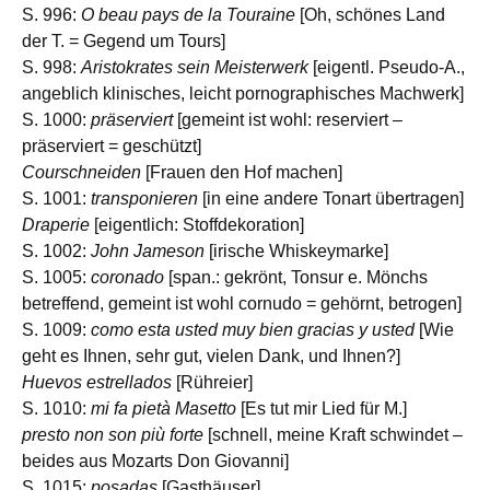
S. 996:
O beau pays de la Touraine
[Oh, schönes Land
der T. = Gegend um Tours]
S. 998:
Aristokrates sein Meisterwerk
[eigentl. Pseudo-A.,
angeblich klinisches, leicht pornographisches Machwerk]
S. 1000:
präserviert
[gemeint ist wohl: reserviert –
präserviert = geschützt]
Courschneiden
[Frauen den Hof machen]
S. 1001:
transponieren
[in eine andere Tonart übertragen]
Draperie
[eigentlich: Stoffdekoration]
S. 1002:
John Jameson
[irische Whiskeymarke]
S. 1005:
coronado
[span.: gekrönt, Tonsur e. Mönchs
betreffend, gemeint ist wohl cornudo = gehörnt, betrogen]
S. 1009:
como esta usted muy bien gracias y usted
[Wie
geht es Ihnen, sehr gut, vielen Dank, und Ihnen?]
Huevos estrellados
[Rühreier]
S. 1010:
mi fa pietà Masetto
[Es tut mir Lied für M.]
presto non son più forte
[schnell, meine Kraft schwindet –
beides aus Mozarts Don Giovanni]
S. 1015:
posadas
[Gasthäuser]