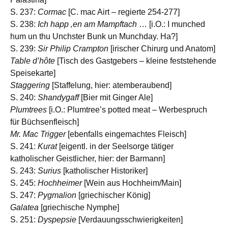
S. 237:
Cormac
[C. mac Airt – regierte 254-277]
S. 238:
Ich happ ‚en am Mampftach
… [i.O.: I munched
hum un thu Unchster Bunk un Munchday. Ha?]
S. 239:
Sir Philip Crampton
[irischer Chirurg und Anatom]
Table d’hôte
[Tisch des Gastgebers – kleine feststehende
Speisekarte]
Staggering
[Staffelung, hier: atemberaubend]
S. 240:
Shandygaff
[Bier mit Ginger Ale]
Plumtrees
[i.O.: Plumtree’s potted meat – Werbespruch
für Büchsenfleisch]
Mr. Mac Trigger
[ebenfalls eingemachtes Fleisch]
S. 241:
Kurat
[eigentl. in der Seelsorge tätiger
katholischer Geistlicher, hier: der Barmann]
S. 243:
Surius
[katholischer Historiker]
S. 245:
Hochheimer
[Wein aus Hochheim/Main]
S. 247:
Pygmalion
[griechischer König]
Galatea
[griechische Nymphe]
S. 251:
Dyspepsie
[Verdauungsschwierigkeiten]