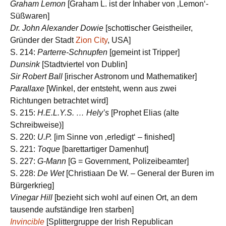
Graham Lemon
[Graham L. ist der Inhaber von ‚Lemon‘-
Süßwaren]
Dr. John Alexander Dowie
[schottischer Geistheiler,
Gründer der Stadt
Zion City
, USA]
S. 214:
Parterre-Schnupfen
[gemeint ist Tripper]
Dunsink
[Stadtviertel von Dublin]
Sir Robert Ball
[irischer Astronom und Mathematiker]
Parallaxe
[Winkel, der entsteht, wenn aus zwei
Richtungen betrachtet wird]
S. 215:
H.E.L.Y.S. … Hely’s
[Prophet Elias (alte
Schreibweise)]
S. 220:
U.P.
[im Sinne von ‚erledigt‘ – finished]
S. 221:
Toque
[barettartiger Damenhut]
S. 227:
G-Mann
[G = Government, Polizeibeamter]
S. 228:
De Wet
[Christiaan De W. – General der Buren im
Bürgerkrieg]
Vinegar Hill
[bezieht sich wohl auf einen Ort, an dem
tausende aufständige Iren starben]
Invincible
[Splittergruppe der Irish Republican