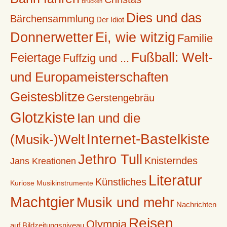
Brücken
Dies und das
Bärchensammlung
Der Idiot
Donnerwetter
Ei, wie witzig
Familie
Fußball: Welt-
Feiertage
Fuffzig und ...
und Europameisterschaften
Geistesblitze
Gerstengebräu
Glotzkiste
Ian und die
Internet-Bastelkiste
(Musik-)Welt
Jethro Tull
Knisterndes
Jans Kreationen
Literatur
Künstliches
Kuriose Musikinstrumente
Machtgier
Musik und mehr
Nachrichten
Reisen
Olympia
auf Bildzeitungsniveau