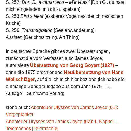
S. 252:
Don G., a cenar teco – M’invitasti
[Don G., du hast
mich eingeladen, mit dir zu speisen]
S. 253
Bird’s Nest
[essbares Vogelnest der chinesischen
Küche]
S. 256:
Transmigration
[Seelenwanderung]
Assisen
[Gerichtssitzung, Art Thing]
In deutscher Sprache gibt es zwei Übersetzungen,
zunächst die vom Verfasser, also James Joyce,
autorisierte
Übersetzung von Georg Goyert (1927)
–
dann die 1975 erschienene
Neuübersetzung von Hans
Wollschläger
, auf die ich mich hier beziehe (ich habe die
einmalige Sonderausgabe aus dem Jahr 1979 – 1.
Auflage – Suhrkamp Verlag)
siehe auch:
Abenteuer Ulysses von James Joyce (01):
Vorgeplänkel
Abenteuer Ulysses von James Joyce (02): 1. Kapitel –
Telemachos [Telemachie]