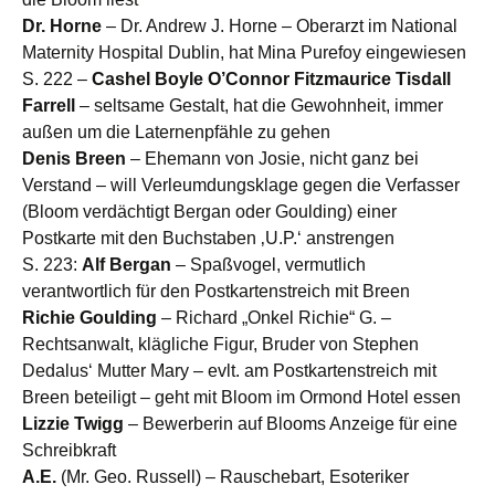
Dr. Horne
– Dr. Andrew J. Horne – Oberarzt im National
Maternity Hospital Dublin, hat Mina Purefoy eingewiesen
S. 222 –
Cashel Boyle O’Connor Fitzmaurice Tisdall
Farrell
– seltsame Gestalt, hat die Gewohnheit, immer
außen um die Laternenpfähle zu gehen
Denis Breen
– Ehemann von Josie, nicht ganz bei
Verstand – will Verleumdungsklage gegen die Verfasser
(Bloom verdächtigt Bergan oder Goulding) einer
Postkarte mit den Buchstaben ‚U.P.‘ anstrengen
S. 223:
Alf Bergan
– Spaßvogel, vermutlich
verantwortlich für den Postkartenstreich mit Breen
Richie Goulding
– Richard „Onkel Richie“ G. –
Rechtsanwalt, klägliche Figur, Bruder von Stephen
Dedalus‘ Mutter Mary – evlt. am Postkartenstreich mit
Breen beteiligt – geht mit Bloom im Ormond Hotel essen
Lizzie Twigg
– Bewerberin auf Blooms Anzeige für eine
Schreibkraft
A.E.
(Mr. Geo. Russell) – Rauschebart, Esoteriker