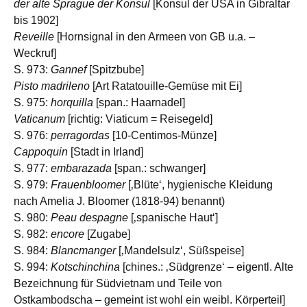
der alte Sprague der Konsul
[Konsul der USA in Gibraltar
bis 1902]
Reveille
[Hornsignal in den Armeen von GB u.a. –
Weckruf]
S. 973:
Gannef
[Spitzbube]
Pisto madrileno
[Art Ratatouille-Gemüse mit Ei]
S. 975:
horquilla
[span.: Haarnadel]
Vaticanum
[richtig: Viaticum = Reisegeld]
S. 976:
perragordas
[10-Centimos-Münze]
Cappoquin
[Stadt in Irland]
S. 977:
embarazada
[span.: schwanger]
S. 979:
Frauenbloomer
[‚Blüte‘, hygienische Kleidung
nach Amelia J. Bloomer (1818-94) benannt)
S. 980:
Peau despagne
[‚spanische Haut‘]
S. 982:
encore
[Zugabe]
S. 984:
Blancmanger
[‚Mandelsulz‘, Süßspeise]
S. 994:
Kotschinchina
[chines.: ‚Südgrenze‘ – eigentl. Alte
Bezeichnung für Südvietnam und Teile von
Ostkambodscha – gemeint ist wohl ein weibl. Körperteil]