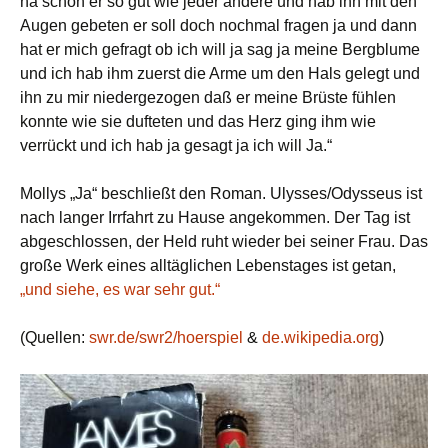
na schön er so gut wie jeder andere und hab ihn mit den
Augen gebeten er soll doch nochmal fragen ja und dann
hat er mich gefragt ob ich will ja sag ja meine Bergblume
und ich hab ihm zuerst die Arme um den Hals gelegt und
ihn zu mir niedergezogen daß er meine Brüste fühlen
konnte wie sie dufteten und das Herz ging ihm wie
verrückt und ich hab ja gesagt ja ich will Ja.“
Mollys „Ja“ beschließt den Roman. Ulysses/Odysseus ist
nach langer Irrfahrt zu Hause angekommen. Der Tag ist
abgeschlossen, der Held ruht wieder bei seiner Frau. Das
große Werk eines alltäglichen Lebenstages ist getan,
„und siehe, es war sehr gut.“
(Quellen:
swr.de/swr2/hoerspiel
&
de.wikipedia.org
)