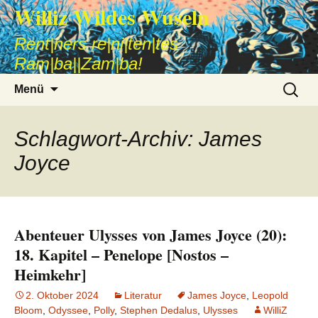
Williz Wildes Wuseln
Rent|ners re|ni|ten|tes
Ram|ba||Zam|ba!
Zum
Suche
Menü
Inhalt
nach:
springen
Schlagwort-Archiv: James
Joyce
Abenteuer Ulysses von James Joyce (20):
18. Kapitel – Penelope [Nostos –
Heimkehr]
2. Oktober 2024
Literatur
James Joyce
,
Leopold
Bloom
,
Odyssee
,
Polly
,
Stephen Dedalus
,
Ulysses
WilliZ