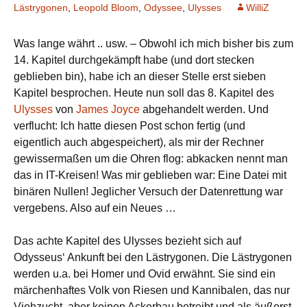
Lästrygonen
,
Leopold Bloom
,
Odyssee
,
Ulysses
WilliZ
Was lange währt .. usw. – Obwohl ich mich bisher bis zum
14. Kapitel durchgekämpft habe (und dort stecken
geblieben bin), habe ich an dieser Stelle erst sieben
Kapitel besprochen. Heute nun soll das 8. Kapitel des
Ulysses
von
James Joyce
abgehandelt werden. Und
verflucht: Ich hatte diesen Post schon fertig (und
eigentlich auch abgespeichert), als mir der Rechner
gewissermaßen um die Ohren flog: abkacken nennt man
das in IT-Kreisen! Was mir geblieben war: Eine Datei mit
binären Nullen! Jeglicher Versuch der Datenrettung war
vergebens. Also auf ein Neues …
Das achte Kapitel des Ulysses bezieht sich auf
Odysseus‘ Ankunft bei den Lästrygonen. Die Lästrygonen
werden u.a. bei Homer und Ovid erwähnt. Sie sind ein
märchenhaftes Volk von Riesen und Kannibalen, das nur
Viehzucht, aber keinen Ackerbau betreibt und als äußerst