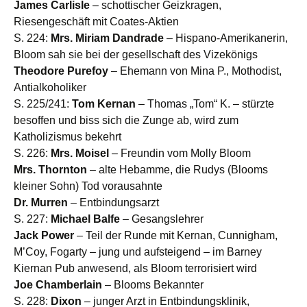
James Carlisle
– schottischer Geizkragen,
Riesengeschäft mit Coates-Aktien
S. 224:
Mrs. Miriam Dandrade
– Hispano-Amerikanerin,
Bloom sah sie bei der gesellschaft des Vizekönigs
Theodore Purefoy
– Ehemann von Mina P., Mothodist,
Antialkoholiker
S. 225/241:
Tom Kernan
– Thomas „Tom“ K. – stürzte
besoffen und biss sich die Zunge ab, wird zum
Katholizismus bekehrt
S. 226:
Mrs. Moisel
– Freundin vom Molly Bloom
Mrs. Thornton
– alte Hebamme, die Rudys (Blooms
kleiner Sohn) Tod vorausahnte
Dr. Murren
– Entbindungsarzt
S. 227:
Michael Balfe
– Gesangslehrer
Jack Power
– Teil der Runde mit Kernan, Cunnigham,
M’Coy, Fogarty – jung und aufsteigend – im Barney
Kiernan Pub anwesend, als Bloom terrorisiert wird
Joe Chamberlain
– Blooms Bekannter
S. 228:
Dixon
– junger Arzt in Entbindungsklinik,