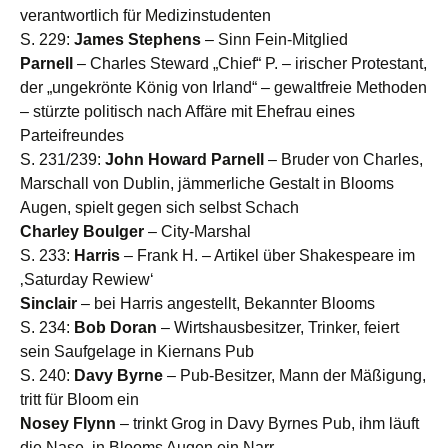
verantwortlich für Medizinstudenten
S. 229:
James Stephens
– Sinn Fein-Mitglied
Parnell
– Charles Steward „Chief“ P. – irischer Protestant,
der „ungekrönte König von Irland“ – gewaltfreie Methoden
– stürzte politisch nach Affäre mit Ehefrau eines
Parteifreundes
S. 231/239:
John Howard Parnell
– Bruder von Charles,
Marschall von Dublin, jämmerliche Gestalt in Blooms
Augen, spielt gegen sich selbst Schach
Charley Boulger
– City-Marshal
S. 233:
Harris
– Frank H. – Artikel über Shakespeare im
‚Saturday Rewiew‘
Sinclair
– bei Harris angestellt, Bekannter Blooms
S. 234:
Bob Doran
– Wirtshausbesitzer, Trinker, feiert
sein Saufgelage in Kiernans Pub
S. 240:
Davy Byrne
– Pub-Besitzer, Mann der Mäßigung,
tritt für Bloom ein
Nosey Flynn
– trinkt Grog in Davy Byrnes Pub, ihm läuft
die Nase, in Blooms Augen ein Narr