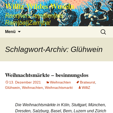
Williz Wildes Wuseln
Rent|ners re|ni|ten|tes
Ram|ba||Zam|ba!
Zum
Suche
Menü
Inhalt
nach:
springen
Schlagwort-Archiv: Glühwein
Weihnachtsmärkte – besinnungslos
13. Dezember 2021
Weihnachten
Bratwurst
,
Glühwein
,
Weihnachten
,
Weihnachtsmarkt
WilliZ
Die Weihnachtsmärkte in Köln, Stuttgart, München,
Dresden, Salzburg, Basel, Bern, Luzern und Zürich