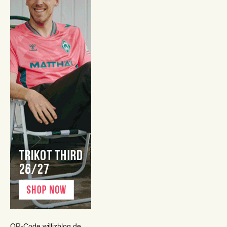
QR-Code willizblog.de