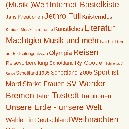
Internet-Bastelkiste
(Musik-)Welt
Jethro Tull
Knisterndes
Jans Kreationen
Literatur
Künstliches
Kuriose Musikinstrumente
Machtgier
Musik und mehr
Nachrichten
Reisen
Olympia
auf Bildzeitungsniveau
Ry Cooder
Reisevorbereitung Schottland
Schincklass'
Sport ist
Schottland 2005
Schottland 1985
Runde
SV Werder
Mord
Starke Frauen
Tostedt
Bremen
Tatort
Traditionen
Unsere Erde - unsere Welt
Weihnachten
Wahlen in Deutschland